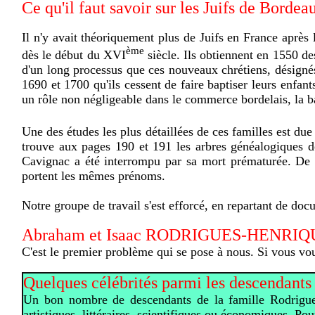
Ce qu'il faut savoir sur les Juifs de Bordea
Il n'y avait théoriquement plus de Juifs en France après
ème
dès le début du XVI
siècle. Ils obtiennent en 1550 de
d'un long processus que ces nouveaux chrétiens, désigné
1690 et 1700 qu'ils cessent de faire baptiser leurs enfant
un rôle non négligeable dans le commerce bordelais, la b
Une des études les plus détaillées de ces familles est
trouve aux pages 190 et 191 les arbres généalogiques
Cavignac a été interrompu par sa mort prématurée. De 
portent les mêmes prénoms.
Notre groupe de travail s'est efforcé, en repartant de docu
Abraham et Isaac RODRIGUES-HENRIQUE
C'est le premier problème qui se pose à nous. Si vous vo
Quelques célébrités parmi les descendants
Un bon nombre de descendants de la famille Rodrigues
artistiques, littéraires, scientifiques ou économiques. P