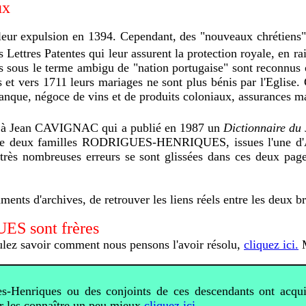
ux
 leur expulsion en 1394. Cependant, des "nouveaux chrétiens"
s Lettres Patentes qui leur assurent la protection royale, en 
s sous le terme ambigu de "nation portugaise" sont reconnus 
s et vers 1711 leurs mariages ne sont plus bénis par l'Eglise.
anque, négoce de vins et de produits coloniaux, assurances ma
 due à Jean CAVIGNAC qui a publié en 1987 un
Dictionnaire du
 de deux familles RODRIGUES-HENRIQUES, issues l'une d'Abr
très nombreuses erreurs se sont glissées dans ces deux page
ments d'archives, de retrouver les liens réels entre les deux b
S sont frères
ulez savoir comment nous pensons l'avoir résolu,
cliquez ici.
M
-Henriques ou des conjoints de ces descendants ont acquis 
our les connaître un peu mieux
cliquez ici.