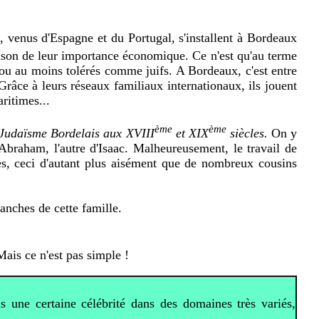
, venus d'Espagne et du Portugal, s'installent à Bordeaux
raison de leur importance économique. Ce n'est qu'au terme
ou au moins tolérés comme juifs. A Bordeaux, c'est entre
 Grâce à leurs réseaux familiaux internationaux, ils jouent
ritimes...
ème
ème
 Judaïsme Bordelais aux XVIII
et XIX
siècles.
On y
aham, l'autre d'Isaac. Malheureusement, le travail de
s, ceci d'autant plus aisément que de nombreux cousins
ranches de cette famille.
ais ce n'est pas simple !
une certaine célébrité dans des domaines très variés,