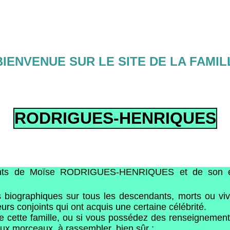
IENVENUE SUR LE SITE DE LA FAMIL
RODRIGUES-HENRIQUES
ndants de Moïse RODRIGUES-HENRIQUES et de son
iographiques sur tous les descendants, morts ou viv
rs conjoints qui ont acquis une certaine célébrité.
cette famille, ou si vous possédez des renseignements
deux morceaux, à rassembler, bien sûr :