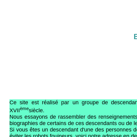
B
Ce site est réalisé par un groupe de desce
ème
XVII
siècle.
Nous essayons de rassembler des renseignements b
biographies de certains de ces descendants ou de leu
Si vous êtes un descendant d'une des personnes de 
éviter les robots fouineurs, voici notre adresse en 