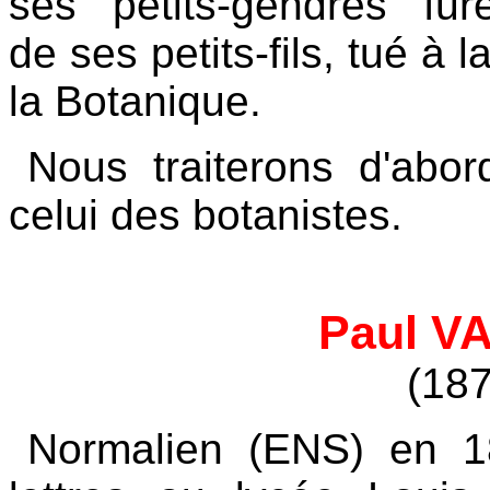
ses "petits-gendres" fu
de ses petits-fils, tué à l
la Botanique.
Nous traiterons d'abor
celui des botanistes.
Paul V
(187
Normalien (ENS) en 18