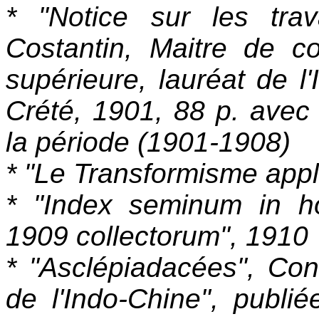
* "Notice sur les tra
Costantin, Maitre de c
supérieure, lauréat de l'I
Crété, 1901, 88 p. avec
la période (1901-1908)
* "Le Transformisme appli
* "Index seminum in ho
1909 collectorum", 1910
* "Asclépiadacées", Con
de l'Indo-Chine", publi