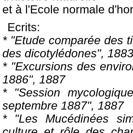
et à l'Ecole normale d'hor
Ecrits:
* "Etude comparée des ti
des dicotylédones", 188
* "Excursions des enviro
1886", 1887
* "Session mycologiq
septembre 1887", 1887
* "Les Mucédinées simpl
culture et rôle des cha