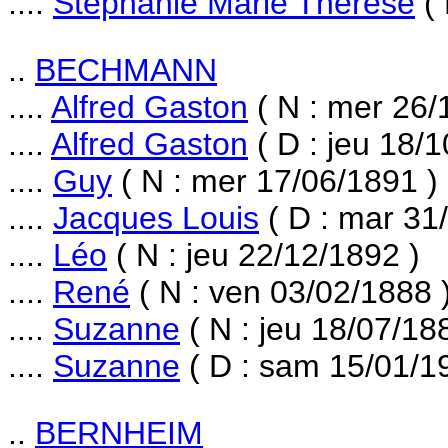
....
Stéphanie Marie Thérèse
( 
..
BECHMANN
....
Alfred Gaston
( N : mer 26/
....
Alfred Gaston
( D : jeu 18/1
....
Guy
( N : mer 17/06/1891 )
....
Jacques Louis
( D : mar 31
....
Léo
( N : jeu 22/12/1892 )
....
René
( N : ven 03/02/1888 
....
Suzanne
( N : jeu 18/07/18
....
Suzanne
( D : sam 15/01/1
..
BERNHEIM