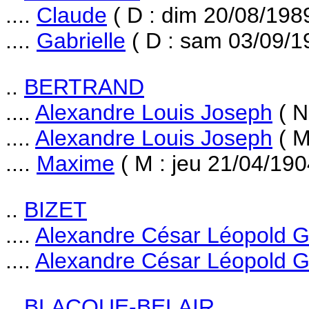
....
Claude
( D : dim 20/08/1989
....
Gabrielle
( D : sam 03/09/1
..
BERTRAND
....
Alexandre Louis Joseph
( N
....
Alexandre Louis Joseph
( M
....
Maxime
( M : jeu 21/04/190
..
BIZET
....
Alexandre César Léopold 
....
Alexandre César Léopold 
..
BLACQUE-BELAIR