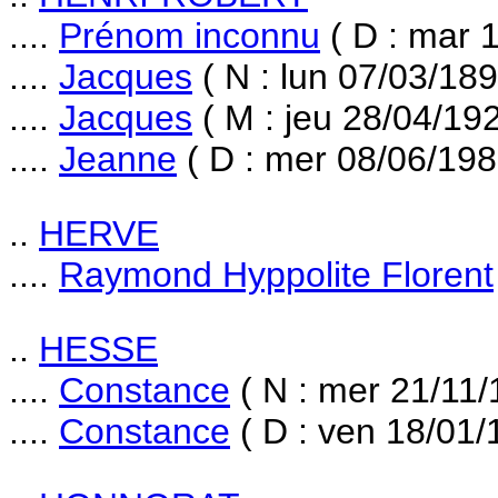
....
Prénom inconnu
( D : mar 
....
Jacques
( N : lun 07/03/189
....
Jacques
( M : jeu 28/04/192
....
Jeanne
( D : mer 08/06/198
..
HERVE
....
Raymond Hyppolite Florent
..
HESSE
....
Constance
( N : mer 21/11/
....
Constance
( D : ven 18/01/