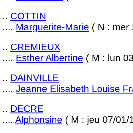
..
COTTIN
....
Marguerite-Marie
( N : mer
..
CREMIEUX
....
Esther Albertine
( M : lun 0
..
DAINVILLE
....
Jeanne Elisabeth Louise F
..
DECRE
....
Alphonsine
( M : jeu 07/01/