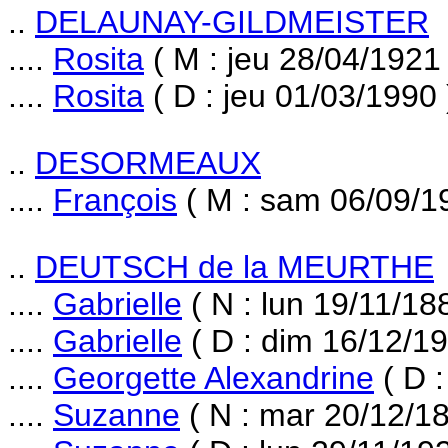
..
DELAUNAY-GILDMEISTER
....
Rosita
( M : jeu 28/04/1921 
....
Rosita
( D : jeu 01/03/1990 
..
DESORMEAUX
....
François
( M : sam 06/09/1
..
DEUTSCH de la MEURTHE
....
Gabrielle
( N : lun 19/11/18
....
Gabrielle
( D : dim 16/12/19
....
Georgette Alexandrine
( D 
....
Suzanne
( N : mar 20/12/18