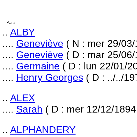
Paris
..
ALBY
....
Geneviève
( N : mer 29/03/
....
Geneviève
( D : mar 25/06/
....
Germaine
( D : lun 22/01/2
....
Henry Georges
( D : ../../19
..
ALEX
....
Sarah
( D : mer 12/12/1894
..
ALPHANDERY