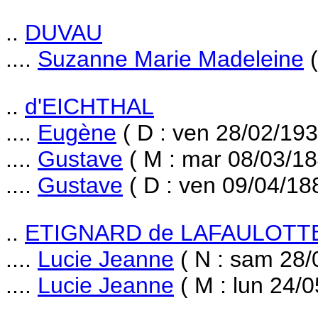
..
DUVAU
....
Suzanne Marie Madeleine
(
..
d'EICHTHAL
....
Eugène
( D : ven 28/02/193
....
Gustave
( M : mar 08/03/18
....
Gustave
( D : ven 09/04/18
..
ETIGNARD de LAFAULOTT
....
Lucie Jeanne
( N : sam 28/
....
Lucie Jeanne
( M : lun 24/0