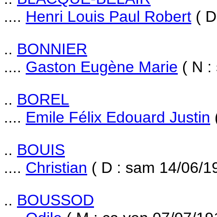
....
Henri Louis Paul Robert
( D
..
BONNIER
....
Gaston Eugène Marie
( N :
..
BOREL
....
Emile Félix Edouard Justin
..
BOUIS
....
Christian
( D : sam 14/06/1
..
BOUSSOD