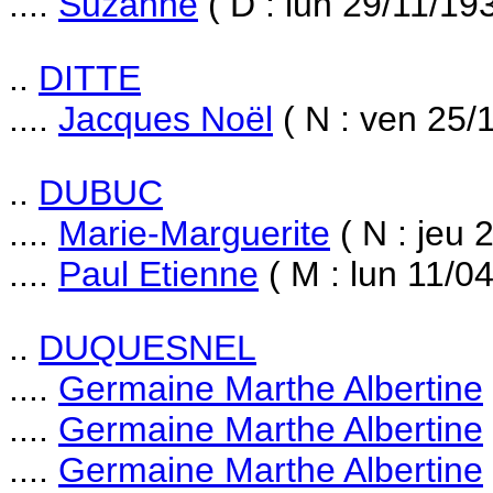
....
Suzanne
( D : lun 29/11/19
..
DITTE
....
Jacques Noël
( N : ven 25/
..
DUBUC
....
Marie-Marguerite
( N : jeu 
....
Paul Etienne
( M : lun 11/0
..
DUQUESNEL
....
Germaine Marthe Albertine
....
Germaine Marthe Albertine
....
Germaine Marthe Albertine