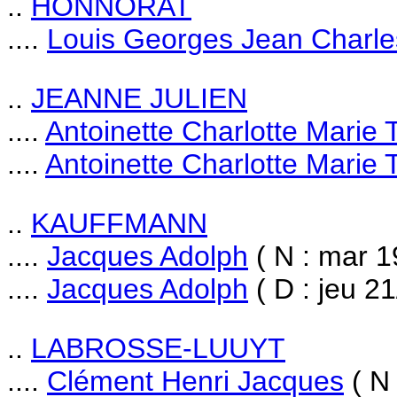
..
HONNORAT
....
Louis Georges Jean Charl
..
JEANNE JULIEN
....
Antoinette Charlotte Marie
....
Antoinette Charlotte Marie
..
KAUFFMANN
....
Jacques Adolph
( N : mar 1
....
Jacques Adolph
( D : jeu 2
..
LABROSSE-LUUYT
....
Clément Henri Jacques
( N 