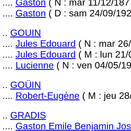
....
Gaston
( N : mar 11/12/187
....
Gaston
( D : sam 24/09/192
..
GOUIN
....
Jules Edouard
( N : mar 26
....
Jules Edouard
( M : lun 21/
....
Lucienne
( N : ven 04/05/19
..
GOÜIN
....
Robert-Eugène
( M : jeu 28
..
GRADIS
....
Gaston Emile Benjamin Jo