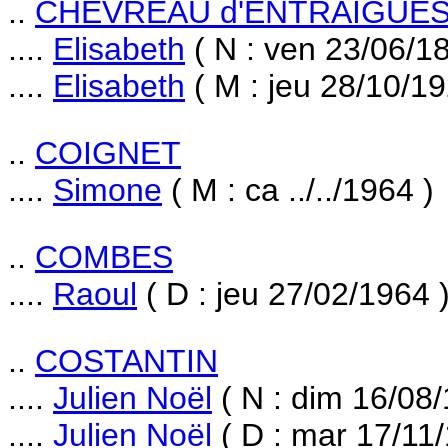
..
CHEVREAU d'ENTRAIGUE
....
Elisabeth
( N : ven 23/06/1
....
Elisabeth
( M : jeu 28/10/19
..
COIGNET
....
Simone
( M : ca ../../1964 )
..
COMBES
....
Raoul
( D : jeu 27/02/1964 
..
COSTANTIN
....
Julien Noël
( N : dim 16/08/
....
Julien Noël
( D : mar 17/11/