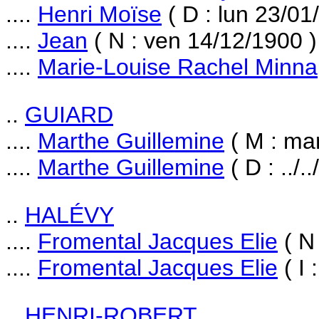
....
Henri Moïse
( D : lun 23/01
....
Jean
( N : ven 14/12/1900 )
....
Marie-Louise Rachel Minna
..
GUIARD
....
Marthe Guillemine
( M : ma
....
Marthe Guillemine
( D : ../.
..
HALÉVY
....
Fromental Jacques Elie
( N 
....
Fromental Jacques Elie
( I 
..
HENRI-ROBERT