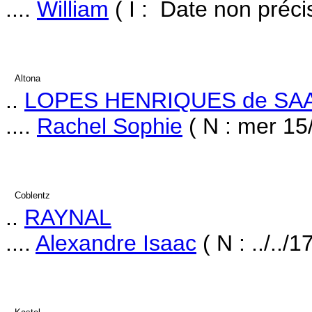
....
William
( I : Date non préci
Altona
..
LOPES HENRIQUES de SA
....
Rachel Sophie
( N : mer 15
Coblentz
..
RAYNAL
....
Alexandre Isaac
( N : ../../1