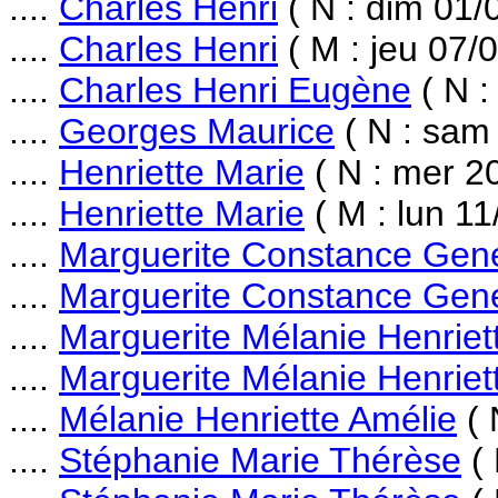
....
Charles Henri
( N : dim 01/
....
Charles Henri
( M : jeu 07/
....
Charles Henri Eugène
( N :
....
Georges Maurice
( N : sam
....
Henriette Marie
( N : mer 2
....
Henriette Marie
( M : lun 11
....
Marguerite Constance Gen
....
Marguerite Constance Gen
....
Marguerite Mélanie Henriet
....
Marguerite Mélanie Henriet
....
Mélanie Henriette Amélie
( 
....
Stéphanie Marie Thérèse
( 