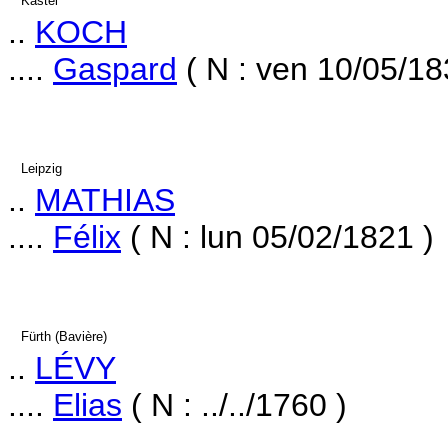
Kastel
..
KOCH
....
Gaspard
( N : ven 10/05/18
Leipzig
..
MATHIAS
....
Félix
( N : lun 05/02/1821 )
Fürth (Bavière)
..
LÉVY
....
Elias
( N : ../../1760 )