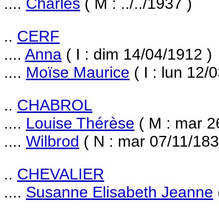
....
Charles
( M : ../../1937 )
..
CERF
....
Anna
( I : dim 14/04/1912 )
....
Moïse Maurice
( I : lun 12/
..
CHABROL
....
Louise Thérèse
( M : mar 2
....
Wilbrod
( N : mar 07/11/183
..
CHEVALIER
....
Susanne Elisabeth Jeanne