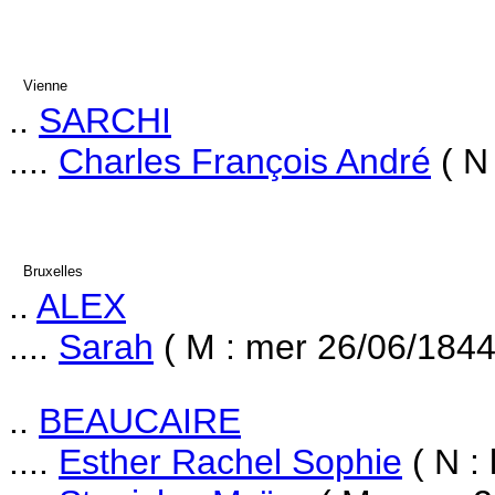
Vienne
..
SARCHI
....
Charles François André
( N 
Bruxelles
..
ALEX
....
Sarah
( M : mer 26/06/1844
..
BEAUCAIRE
....
Esther Rachel Sophie
( N :