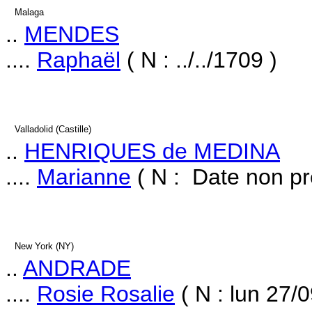
Malaga
..
MENDES
....
Raphaël
( N : ../../1709 )
Valladolid (Castille)
..
HENRIQUES de MEDINA
....
Marianne
( N : Date non pr
New York (NY)
..
ANDRADE
....
Rosie Rosalie
( N : lun 27/