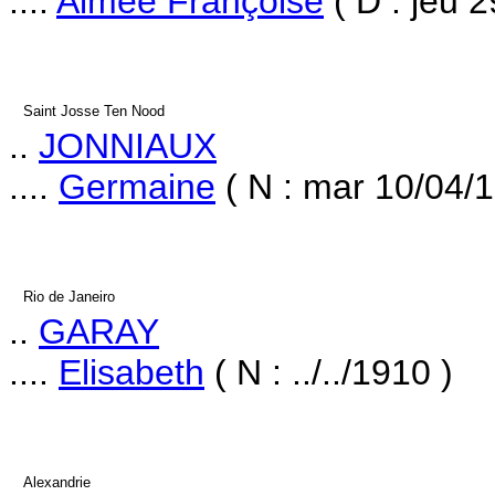
....
Aimée Françoise
( D : jeu 
Saint Josse Ten Nood
..
JONNIAUX
....
Germaine
( N : mar 10/04/1
Rio de Janeiro
..
GARAY
....
Elisabeth
( N : ../../1910 )
Alexandrie