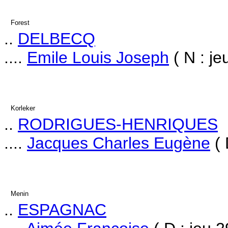
Forest
..
DELBECQ
....
Emile Louis Joseph
( N : je
Korleker
..
RODRIGUES-HENRIQUES
....
Jacques Charles Eugène
( 
Menin
..
ESPAGNAC