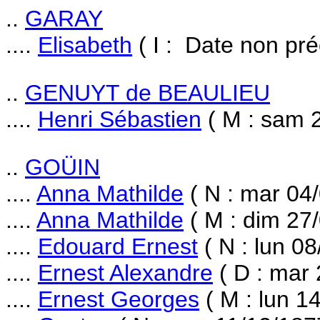
..
GARAY
....
Elisabeth
( I : Date non pré
..
GENUYT de BEAULIEU
....
Henri Sébastien
( M : sam 
..
GOÜIN
....
Anna Mathilde
( N : mar 04
....
Anna Mathilde
( M : dim 27
....
Edouard Ernest
( N : lun 08
....
Ernest Alexandre
( D : mar 
....
Ernest Georges
( M : lun 1