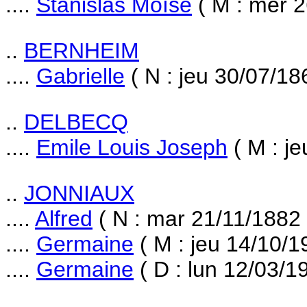
....
Stanislas Moïse
( M : mer 2
..
BERNHEIM
....
Gabrielle
( N : jeu 30/07/18
..
DELBECQ
....
Emile Louis Joseph
( M : je
..
JONNIAUX
....
Alfred
( N : mar 21/11/1882 
....
Germaine
( M : jeu 14/10/1
....
Germaine
( D : lun 12/03/1