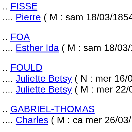
..
FISSE
....
Pierre
( M : sam 18/03/1854
..
FOA
....
Esther Ida
( M : sam 18/03/
..
FOULD
....
Juliette Betsy
( N : mer 16/
....
Juliette Betsy
( M : mer 22/
..
GABRIEL-THOMAS
....
Charles
( M : ca mer 26/03/