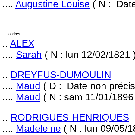
....
Augustine Louise
( N : Dat
Londres
..
ALEX
....
Sarah
( N : lun 12/02/1821 
..
DREYFUS-DUMOULIN
....
Maud
( D : Date non préci
....
Maud
( N : sam 11/01/1896
..
RODRIGUES-HENRIQUES
....
Madeleine
( N : lun 09/05/1