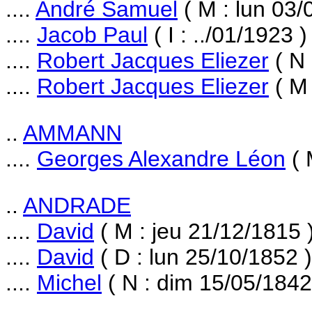
....
André Samuel
( M : lun 03/
....
Jacob Paul
( I : ../01/1923 )
....
Robert Jacques Eliezer
( N 
....
Robert Jacques Eliezer
( M 
..
AMMANN
....
Georges Alexandre Léon
( 
..
ANDRADE
....
David
( M : jeu 21/12/1815 
....
David
( D : lun 25/10/1852 )
....
Michel
( N : dim 15/05/1842