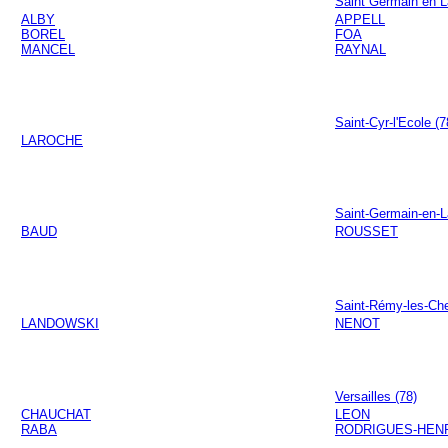
Saint Germain en L
ALBY
APPELL
BOREL
FOA
MANCEL
RAYNAL
Saint-Cyr-l'Ecole (7
LAROCHE
Saint-Germain-en-L
BAUD
ROUSSET
Saint-Rémy-les-Che
LANDOWSKI
NENOT
Versailles (78)
CHAUCHAT
LEON
RABA
RODRIGUES-HEN