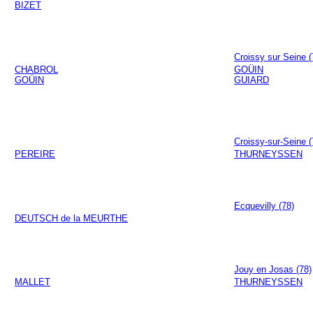
BIZET
Croissy sur Seine (
CHABROL
GOÜIN
GOÜIN
GUIARD
Croissy-sur-Seine (
PEREIRE
THURNEYSSEN
Ecquevilly (78)
DEUTSCH de la MEURTHE
Jouy en Josas (78)
MALLET
THURNEYSSEN