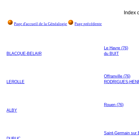
Index 
Page d'accueil de la Généalogie
Page précédente
Le Havre (76)
BLACQUE-BELAIR
du BUIT
Offranville (76)
LEROLLE
RODRIGUES-HEN
Rouen (76)
ALBY
Saint-Germain sur 
DUBUC