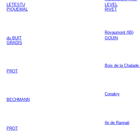
LETESTU
LEVEL
PIQUEMAL
RIVET
Royaumont (95)
du BUIT
GOÜIN
GRADIS
Bois de la Chalade 
PROT
Conakry
BECHMANN
Ile de Rannali
PROT