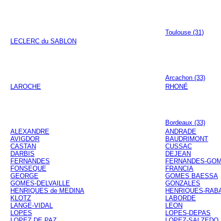
Toulouse (31)
LECLERC du SABLON
Arcachon (33)
LAROCHE
RHONÉ
Bordeaux (33)
ALEXANDRE
ANDRADE
AVIGDOR
BAUDRIMONT
CASTAN
CUSSAC
DARBIS
DEJEAN
FERNANDES
FERNANDES-GO
FONSEQUE
FRANCIA
GEORGE
GOMES BAESSA
GOMES-DELVAILLE
GONZALES
HENRIQUES de MEDINA
HENRIQUES-RAB
KLOTZ
LABORDE
LANGE-VIDAL
LEON
LOPES
LOPES-DEPAS
LOPEZ DE PAZ
LOPEZ-SALZEDO