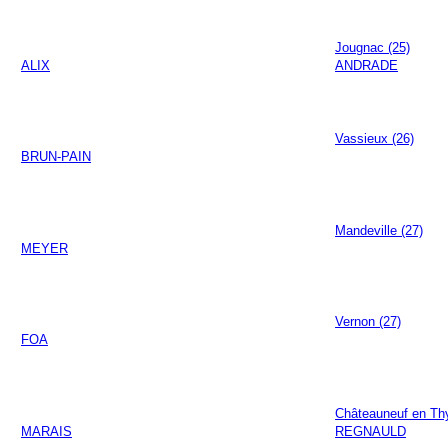
Jougnac (25)
ALIX
ANDRADE
Vassieux (26)
BRUN-PAIN
Mandeville (27)
MEYER
Vernon (27)
FOA
Châteauneuf en Thy
MARAIS
REGNAULD