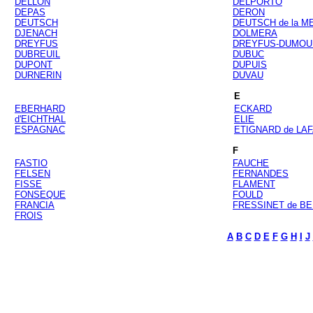
DELLON
DELPORTO
DEPAS
DERON
DEUTSCH
DEUTSCH de la 
DJENACH
DOLMERA
DREYFUS
DREYFUS-DUMOU
DUBREUIL
DUBUC
DUPONT
DUPUIS
DURNERIN
DUVAU
E
EBERHARD
ECKARD
d'EICHTHAL
ELIE
ESPAGNAC
ETIGNARD de LA
F
FASTIO
FAUCHE
FELSEN
FERNANDES
FISSE
FLAMENT
FONSEQUE
FOULD
FRANCIA
FRESSINET de B
FROIS
A
B
C
D
E
F
G
H
I
J