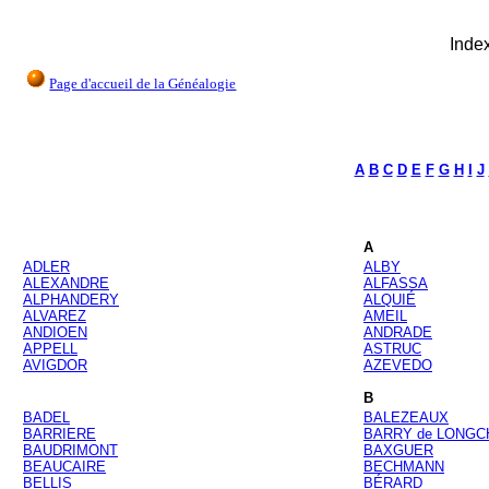
Inde
Page d'accueil de la Généalogie
A
B
C
D
E
F
G
H
I
J
A
ADLER
ALBY
ALEXANDRE
ALFASSA
ALPHANDERY
ALQUIÉ
ALVAREZ
AMEIL
ANDIOEN
ANDRADE
APPELL
ASTRUC
AVIGDOR
AZEVEDO
B
BADEL
BALEZEAUX
BARRIERE
BARRY de LONG
BAUDRIMONT
BAXGUER
BEAUCAIRE
BECHMANN
BELLIS
BÉRARD