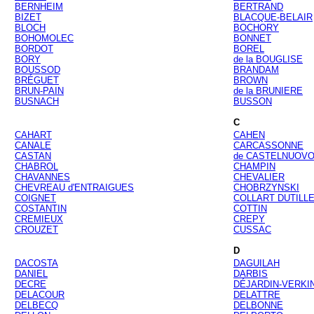
BERNHEIM
BERTRAND
BIZET
BLACQUE-BELAIR
BLOCH
BOCHORY
BOHOMOLEC
BONNET
BORDOT
BOREL
BORY
de la BOUGLISE
BOUSSOD
BRANDAM
BRÉGUET
BROWN
BRUN-PAIN
de la BRUNIERE
BUSNACH
BUSSON
C
CAHART
CAHEN
CANALE
CARCASSONNE
CASTAN
de CASTELNUOV
CHABROL
CHAMPIN
CHAVANNES
CHEVALIER
CHEVREAU d'ENTRAIGUES
CHOBRZYNSKI
COIGNET
COLLART DUTILL
COSTANTIN
COTTIN
CREMIEUX
CREPY
CROUZET
CUSSAC
D
DACOSTA
DAGUILAH
DANIEL
DARBIS
DECRE
DÉJARDIN-VERKI
DELACOUR
DELATTRE
DELBECQ
DELBONNE