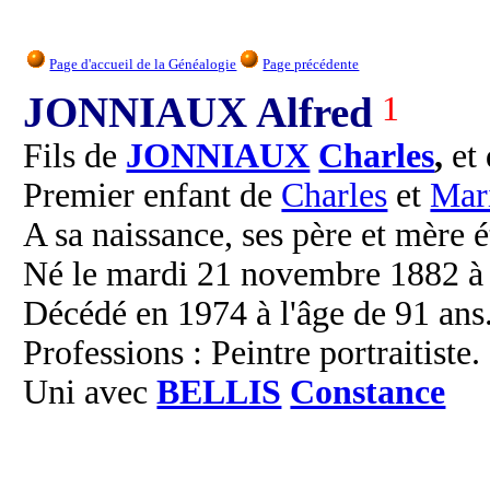
Page d'accueil de la Généalogie
Page précédente
JONNIAUX Alfred
1
Fils de
JONNIAUX
Charles
,
et
Premier enfant de
Charles
et
Mar
A sa naissance, ses père et mère é
Né le mardi 21 novembre 1882 à 
Décédé en 1974 à l'âge de 91 ans
Professions : Peintre portraitiste.
Uni avec
BELLIS
Constance