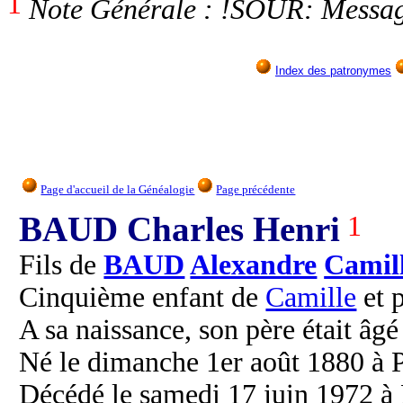
1
Note Générale : !SOUR: Messag
Index des patronymes
Page d'accueil de la Généalogie
Page précédente
BAUD Charles Henri
1
Fils de
BAUD
Alexandre
Camil
Cinquième enfant de
Camille
et 
A sa naissance, son père était âgé
Né le dimanche 1er août 1880 à P
Décédé le samedi 17 juin 1972 à 