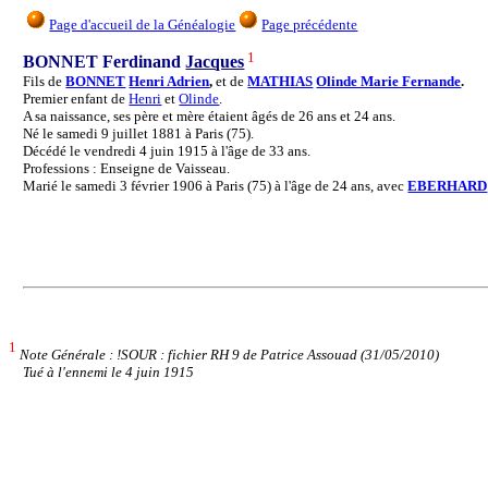
Page d'accueil de la Généalogie
Page précédente
1
BONNET Ferdinand
Jacques
Fils de
BONNET
Henri Adrien
,
et de
MATHIAS
Olinde Marie Fernande
.
Premier enfant de
Henri
et
Olinde
.
A sa naissance, ses père et mère étaient âgés de 26 ans et 24 ans.
Né le samedi 9 juillet 1881 à Paris (75).
Décédé le vendredi 4 juin 1915 à l'âge de 33 ans.
Professions : Enseigne de Vaisseau.
Marié le samedi 3 février 1906 à Paris (75) à l'âge de 24 ans, avec
EBERHARD
1
Note Générale : !SOUR : fichier RH 9 de Patrice Assouad (31/05/2010)
Tué à l'ennemi le 4 juin 1915