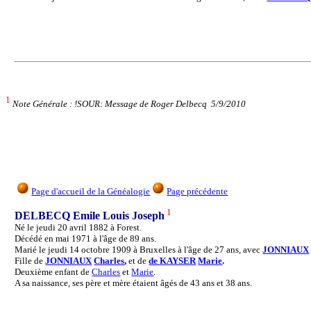
1
Note Générale : !SOUR: Message de Roger Delbecq 5/9/2010
Page d'accueil de la Généalogie
Page précédente
1
DELBECQ Emile Louis Joseph
Né le jeudi 20 avril 1882 à Forest.
Décédé en mai 1971 à l'âge de 89 ans.
Marié le jeudi 14 octobre 1909 à Bruxelles à l'âge de 27 ans, avec
JONNIAUX
Fille de
JONNIAUX
Charles
,
et de
de KAYSER
Marie
.
Deuxième enfant de
Charles
et
Marie
.
A sa naissance, ses père et mère étaient âgés de 43 ans et 38 ans.