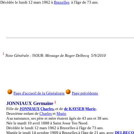
Décédée
le lundi 12 mars 1962 à
Bruxelles
à l'âge de 73 ans.
1
Note Générale : !SOUR: Message de Roger Delbecq 5/9/2010
Page d'accueil de la Généalogie
Page précédente
1
JONNIAUX Germaine
Fille de
JONNIAUX
Charles
,
et de
de KAYSER
Marie
.
Deuxième enfant de
Charles
et
Marie
.
A sa naissance, ses père et mère étaient âgés de 43 ans et 38 ans.
Née le mardi 10 avril 1888 à Saint Josse Ten Nood.
Décédée le lundi 12 mars 1962 à Bruxelles à l'âge de 73 ans.
Mariée le jeudi 14 octobre 1909 à Bruxelles à l'âge de 21 ans, avec
DELBEC