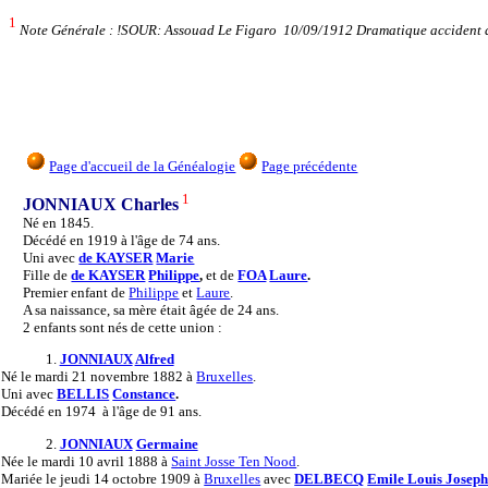
1
Note Générale : !SOUR: Assouad Le Figaro 10/09/1912 Dramatique accident de
Page d'accueil de la Généalogie
Page précédente
1
JONNIAUX Charles
Né en 1845.
Décédé en 1919 à l'âge de 74 ans.
Uni avec
de KAYSER
Marie
Fille de
de KAYSER
Philippe
,
et de
FOA
Laure
.
Premier enfant de
Philippe
et
Laure
.
A sa naissance, sa mère était âgée de 24 ans.
2 enfants sont nés de cette union :
1.
JONNIAUX
Alfred
Né
le mardi 21 novembre 1882 à
Bruxelles
.
Uni
avec
BELLIS
Constance
.
Décédé
en 1974 à l'âge de 91 ans.
2.
JONNIAUX
Germaine
Née
le mardi 10 avril 1888 à
Saint Josse Ten Nood
.
Mariée
le jeudi 14 octobre 1909 à
Bruxelles
avec
DELBECQ
Emile Louis Josep