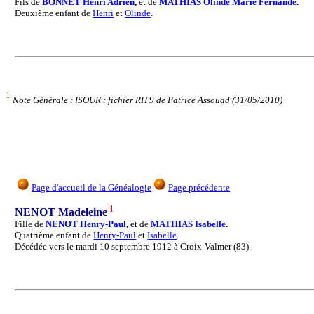
Fils de
BONNET
Henri Adrien
,
et de
MATHIAS
Olinde Marie Fernande
.
Deuxième enfant de
Henri
et
Olinde
.
1
Note Générale : !SOUR : fichier RH 9 de Patrice Assouad (31/05/2010)
Page d'accueil de la Généalogie
Page précédente
1
NENOT Madeleine
Fille de
NENOT
Henry-Paul
,
et de
MATHIAS
Isabelle
.
Quatrième enfant de
Henry-Paul
et
Isabelle
.
Décédée vers le mardi 10 septembre 1912 à Croix-Valmer (83).