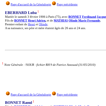
Page d'accueil de la Généalogie
Page précédente
1
EBERHARD Luba
Mariée le samedi 3 février 1906 à Paris (75), avec
BONNET
Ferdinand
Jacqu
Fils de
BONNET
Henri Adrien
,
et de
MATHIAS
Olinde Marie Fernande
.
Premier enfant de
Henri
et
Olinde
.
A sa naissance, ses père et mère étaient âgés de 26 ans et 24 ans.
1
Note Générale : !SOUR : fichier RH 9 de Patrice Assouad (31/05/2010)
Page d'accueil de la Généalogie
Page précédente
1
BONNET Raoul