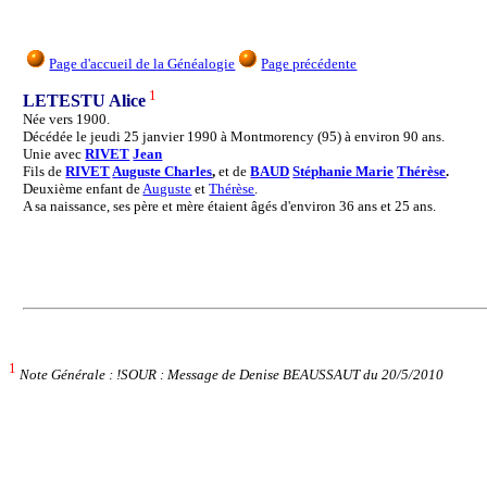
Page d'accueil de la Généalogie
Page précédente
1
LETESTU Alice
Née vers 1900.
Décédée le jeudi 25 janvier 1990 à Montmorency (95) à environ 90 ans.
Unie avec
RIVET
Jean
Fils de
RIVET
Auguste Charles
,
et de
BAUD
Stéphanie Marie
Thérèse
.
Deuxième enfant de
Auguste
et
Thérèse
.
A sa naissance, ses père et mère étaient âgés d'environ 36 ans et 25 ans.
1
Note Générale : !SOUR : Message de Denise BEAUSSAUT du 20/5/2010