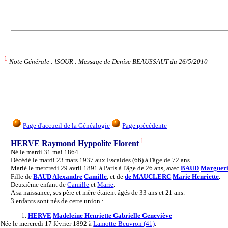
1
Note Générale : !SOUR : Message de Denise BEAUSSAUT du 26/5/2010
Page d'accueil de la Généalogie
Page précédente
1
HERVE Raymond Hyppolite Florent
Né le mardi 31 mai 1864.
Décédé le mardi 23 mars 1937 aux Escaldes (66) à l'âge de 72 ans.
Marié le mercredi 29 avril 1891 à Paris à l'âge de 26 ans, avec
BAUD
Margueri
Fille de
BAUD
Alexandre
Camille
,
et de
de MAUCLERC
Marie Henriette
.
Deuxième enfant de
Camille
et
Marie
.
A sa naissance, ses père et mère étaient âgés de 33 ans et 21 ans.
3 enfants sont nés de cette union :
1.
HERVE
Madeleine Henriette Gabrielle Geneviève
Née
le mercredi 17 février 1892 à
Lamotte-Beuvron (41)
.