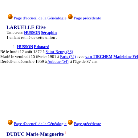
Page d'accueil de la Généalogie
Page précédente
LARUELLE Elise
Unie avec
HUSSON
Séraphin
1 enfant est né de cette union :
1.
HUSSON
Edouard
Né
le lundi 12 août 1872 à
Saint-Remy (88)
.
Marié
le vendredi 15 février 1901 à
Paris (75)
avec
van TIEGHEM
Madeleine Fél
Décédé
en décembre 1959 à
Auboue (54)
à l'âge de 87 ans.
Page d'accueil de la Généalogie
Page précédente
1
DUBUC Marie-Marguerite