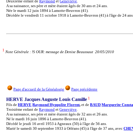
Deuxième enfant de
Raymond
et
Geneviève
.
A sa naissance, ses père et mère étaient âgés de 30 ans et 24 ans.
Née le mardi 12 juin 1894 à Lamotte-Beuvron (41).
Décédée le vendredi 11 octobre 1918 à Lamotte-Beuvron (41) à l'âge de 24 ans
1
Note Générale : !S OUR: message de Denise Beaussaut 20/05/2010
Page d'accueil de la Généalogie
Page précédente
1
HERVE Jacques Auguste Louis Camille
Fils de
HERVE
Raymond Hyppolite Florent
,
et de
BAUD
Marguerite Const
Troisième enfant de
Raymond
et
Geneviève
.
A sa naissance, ses père et mère étaient âgés de 32 ans et 26 ans.
Né le mardi 16 juin 1896 à Lamotte-Beuvron (41).
Décédé le jeudi 16 avril 1953 à Agneaux (50) à l'âge de 56 ans.
Marié le samedi 30 septembre 1933 à Orléans (45) à l'âge de 37 ans, avec
CHE