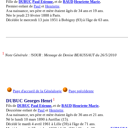
Fille de
DUBUC
Paul Etienne
,
et de
BAUD
Henriette Marie
.
Premier enfant de
Paul
et
Henriette
.
A sa naissance, ses père et mère étaient âgés de 34 ans et 19 ans.
Née le jeudi 23 février 1888 à Paris.
Décédée le mercredi 13 juin 1951 à Bobigny (93) à l'âge de 63 ans.
1
Note Générale : !SOUR : Message de Denise BEAUSSAUT du 26/5/2010
Page d'accueil de la Généalogie
Page précédente
1
DUBUC Georges Henri
Fils de
DUBUC
Paul Etienne
,
et de
BAUD
Henriette Marie
.
Deuxième enfant de
Paul
et
Henriette
.
A sa naissance, ses père et mère étaient âgés de 36 ans et 21 ans.
Né le lundi 10 mars 1890 à Aurillac (15).
Décédé le mardi 4 avril 1961 à Lille (59) à l'âge de 71 ans.