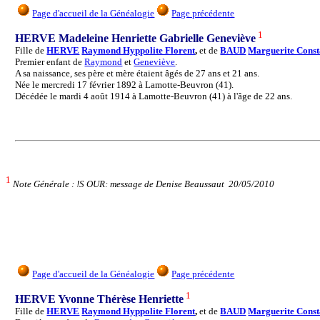
Page d'accueil de la Généalogie
Page précédente
1
HERVE Madeleine Henriette Gabrielle Geneviève
Fille de
HERVE
Raymond Hyppolite Florent
,
et de
BAUD
Marguerite Cons
Premier enfant de
Raymond
et
Geneviève
.
A sa naissance, ses père et mère étaient âgés de 27 ans et 21 ans.
Née le mercredi 17 février 1892 à Lamotte-Beuvron (41).
Décédée le mardi 4 août 1914 à Lamotte-Beuvron (41) à l'âge de 22 ans.
1
Note Générale : !S OUR: message de Denise Beaussaut 20/05/2010
Page d'accueil de la Généalogie
Page précédente
1
HERVE Yvonne Thérèse Henriette
Fille de
HERVE
Raymond Hyppolite Florent
,
et de
BAUD
Marguerite Cons