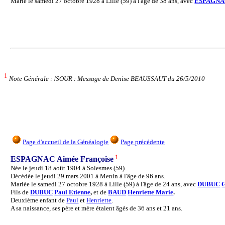
Marié le samedi 27 octobre 1928 à Lille (59) à l'âge de 38 ans, avec
ESPAGNA
1
Note Générale : !SOUR : Message de Denise BEAUSSAUT du 26/5/2010
Page d'accueil de la Généalogie
Page précédente
1
ESPAGNAC Aimée Françoise
Née le jeudi 18 août 1904 à Solesmes (59).
Décédée le jeudi 29 mars 2001 à Menin à l'âge de 96 ans.
Mariée le samedi 27 octobre 1928 à Lille (59) à l'âge de 24 ans, avec
DUBUC
G
Fils de
DUBUC
Paul Etienne
,
et de
BAUD
Henriette Marie
.
Deuxième enfant de
Paul
et
Henriette
.
A sa naissance, ses père et mère étaient âgés de 36 ans et 21 ans.