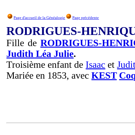
Page d'accueil de la Généalogie
Page précédente
RODRIGUES-HENRIQUE
Fille de
RODRIGUES-HENRI
Judith Léa Julie
.
Troisième enfant de
Isaac
et
Judi
Mariée en 1853, avec
KEST
Co