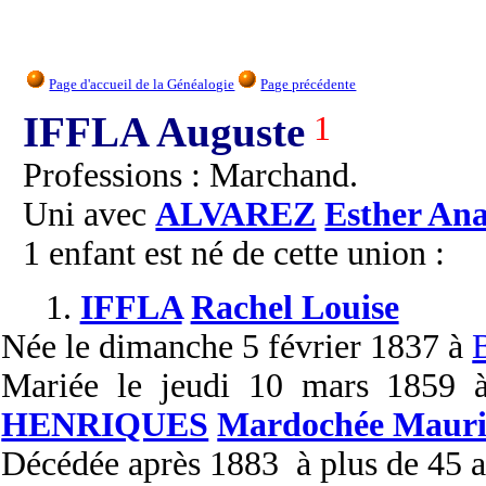
Page d'accueil de la Généalogie
Page précédente
IFFLA Auguste
1
Professions : Marchand.
Uni avec
ALVAREZ
Esther Ana
1 enfant est né de cette union :
1.
IFFLA
Rachel Louise
Née
le dimanche 5 février 1837 à
Mariée
le jeudi 10 mars 1859
HENRIQUES
Mardochée Mauri
Décédée
après 1883 à plus de 45 a