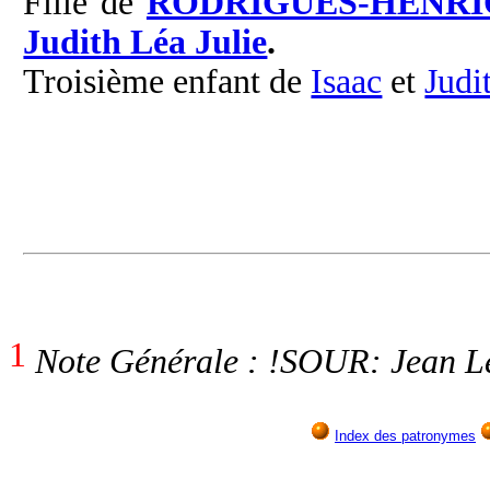
Fille de
RODRIGUES-HENRI
Judith Léa Julie
.
Troisième enfant de
Isaac
et
Judi
1
Note Générale : !SOUR: Jean Le
Index des patronymes