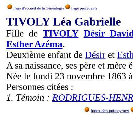
Page d'accueil de la Généalogie
Page précédente
TIVOLY Léa Gabrielle
Fille de
TIVOLY
Désir Davi
Esther Azéma
.
Deuxième enfant de
Désir
et
Esth
A sa naissance, ses père et mère é
Née le lundi 23 novembre 1863 à 
Personnes citées :
1. Témoin :
RODRIGUES-HENRI
Index des patronymes