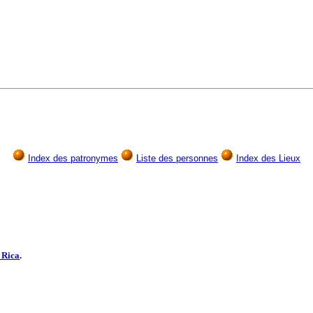
Index des patronymes
Liste des personnes
Index des Lieux
 Rica
.