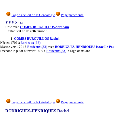
Page d'accueil de la Généalogie
Page précédente
YYY Sara
Unie avec
GOMES BURGUILLOS
Abraham
1 enfant est né de cette union :
1.
GOMES BURGUILLOS
Rachel
Née
en 1706 à
Bordeaux (33)
.
Mariée
vers 1721 à
Bordeaux (33)
avec
RODRIGUES-HENRIQUES
Isaac Le Po
Décédée
le jeudi 6 février 1800 à
Bordeaux (33)
à l'âge de 94 ans.
Page d'accueil de la Généalogie
Page précédente
1
RODRIGUES-HENRIQUES Rachel