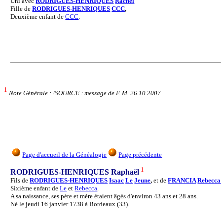
Uni avec
RODRIGUES-HENRIQUES
Rachel
Fille de
RODRIGUES-HENRIQUES
CCC
,
Deuxième enfant de
CCC
.
1
Note Générale : !SOURCE : message de F. M. 26.10.2007
Page d'accueil de la Généalogie
Page précédente
1
RODRIGUES-HENRIQUES Raphaël
Fils de
RODRIGUES-HENRIQUES
Isaac
Le
Jeune
,
et de
FRANCIA
Rebecca
Sixième enfant de
Le
et
Rebecca
.
A sa naissance, ses père et mère étaient âgés d'environ 43 ans et 28 ans.
Né le jeudi 16 janvier 1738 à Bordeaux (33).