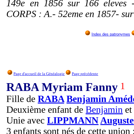
149e en 1856 sur 166 eleves 
CORPS : A.- 52eme en 1857- sur 
Index des patronymes
Page d'accueil de la Généalogie
Page précédente
RABA Myriam Fanny
1
Fille de
RABA
Benjamin Améd
Deuxième enfant de
Benjamin
e
Unie avec
LIPPMANN
Auguste
3 enfants sont nés de cette union 