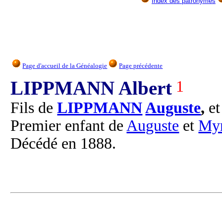
Index des patronymes
Page d'accueil de la Généalogie
Page précédente
LIPPMANN Albert
1
Fils de
LIPPMANN
Auguste
,
e
Premier enfant de
Auguste
et
My
Décédé en 1888.