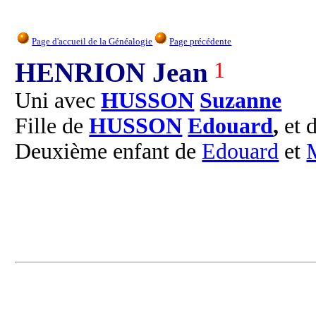
Page d'accueil de la Généalogie
Page précédente
HENRION Jean
1
Uni avec
HUSSON
Suzanne
Fille de
HUSSON
Edouard
,
et 
Deuxième enfant de
Edouard
et