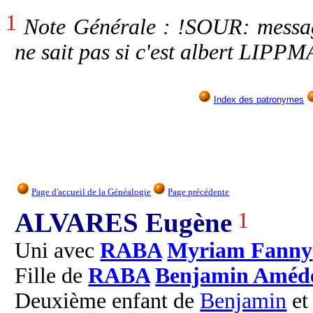
1
Note Générale : !SOUR: messag
ne sait pas si c'est albert LIP
Index des patronymes
Page d'accueil de la Généalogie
Page précédente
ALVARES Eugène
1
Uni avec
RABA
Myriam Fanny
Fille de
RABA
Benjamin Améd
Deuxième enfant de
Benjamin
e