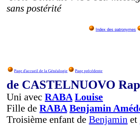
sans postérité
Index des patronymes
Page d'accueil de la Généalogie
Page précédente
de CASTELNUOVO Rap
Uni avec
RABA
Louise
Fille de
RABA
Benjamin Améd
Troisième enfant de
Benjamin
et