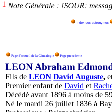
1
Note Générale : !SOUR: message
Index des patronymes
Page d'accueil de la Généalogie
Page précédente
LEON Abraham Edmon
Fils de
LEON
David Auguste
,
e
Premier enfant de
David
et
Rache
Décédé avant 1896 à moins de 59
Né le mardi 26 juillet 1836 à Ba