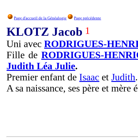
Page d'accueil de la Généalogie
Page précédente
KLOTZ Jacob
1
Uni avec
RODRIGUES-HENR
Fille de
RODRIGUES-HENRI
Judith Léa Julie
.
Premier enfant de
Isaac
et
Judith
.
A sa naissance, ses père et mère é