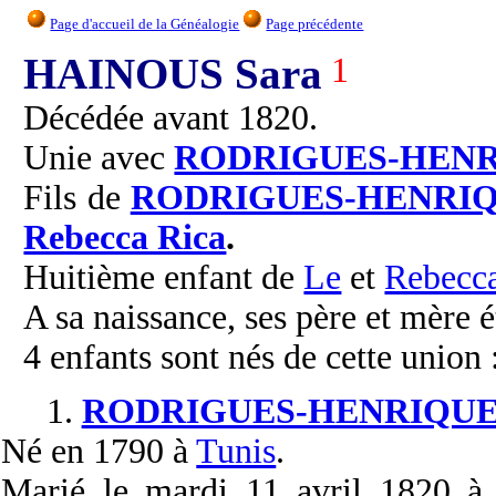
Page d'accueil de la Généalogie
Page précédente
HAINOUS Sara
1
Décédée avant 1820.
Unie avec
RODRIGUES-HEN
Fils de
RODRIGUES-HENRI
Rebecca Rica
.
Huitième enfant de
Le
et
Rebecc
A sa naissance, ses père et mère é
4 enfants sont nés de cette union 
1.
RODRIGUES-HENRIQUE
Né
en 1790 à
Tunis
.
Marié
le mardi 11 avril 1820 