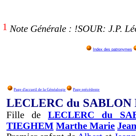
1
Note Générale : !SOUR: J.P. Lé
Index des patronymes
Page d'accueil de la Généalogie
Page précédente
LECLERC du SABLON 
Fille de
LECLERC du SA
TIEGHEM
Marthe Marie
Jea