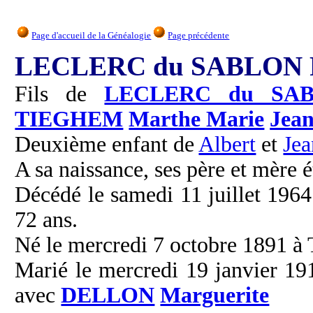
Page d'accueil de la Généalogie
Page précédente
LECLERC du SABLON Ph
Fils de
LECLERC du SA
TIEGHEM
Marthe Marie
Jea
Deuxième enfant de
Albert
et
Je
A sa naissance, ses père et mère é
Décédé le samedi 11 juillet 1964
72 ans.
Né le mercredi 7 octobre 1891 à 
Marié le mercredi 19 janvier 191
avec
DELLON
Marguerite