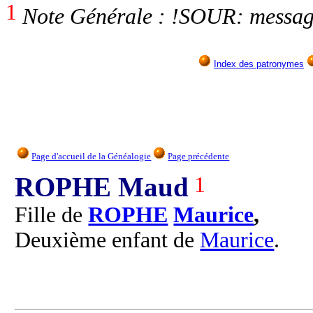
1
Note Générale : !SOUR: messa
Index des patronymes
Page d'accueil de la Généalogie
Page précédente
ROPHE Maud
1
Fille de
ROPHE
Maurice
,
Deuxième enfant de
Maurice
.