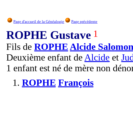
Page d'accueil de la Généalogie
Page précédente
ROPHE Gustave
1
Fils de
ROPHE
Alcide Salomo
Deuxième enfant de
Alcide
et
Jud
1 enfant est né de mère non dén
1.
ROPHE
François