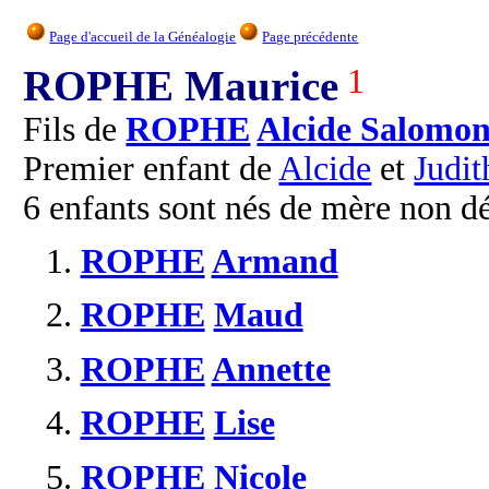
Page d'accueil de la Généalogie
Page précédente
ROPHE Maurice
1
Fils de
ROPHE
Alcide Salomo
Premier enfant de
Alcide
et
Judit
6 enfants sont nés de mère non 
1.
ROPHE
Armand
2.
ROPHE
Maud
3.
ROPHE
Annette
4.
ROPHE
Lise
5.
ROPHE
Nicole