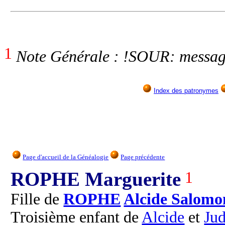
1
Note Générale : !SOUR: messa
Index des patronymes
Page d'accueil de la Généalogie
Page précédente
ROPHE Marguerite
1
Fille de
ROPHE
Alcide Salomo
Troisième enfant de
Alcide
et
Jud