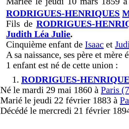
Mariée le jeudi 10 mars 1859 à
RODRIGUES-HENRIQUES
M
Fils de
RODRIGUES-HENRI
Judith Léa Julie
.
Cinquième enfant de
Isaac
et
Jud
A sa naissance, ses père et mère é
1 enfant est né de cette union :
1.
RODRIGUES-HENRIQUE
Né
le mardi 29 mai 1860 à
Paris (
Marié
le jeudi 22 février 1883 à
Pa
Décédé
le mercredi 21 février 189