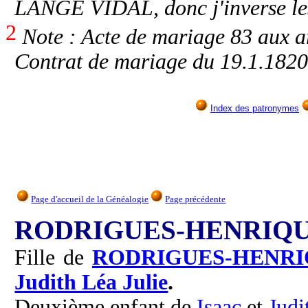
LANGE VIDAL, donc j'inverse le
2
Note : Acte de mariage 83 aux a
Contrat de mariage du 19.1.1820
Index des patronymes
Page d'accueil de la Généalogie
Page précédente
RODRIGUES-HENRIQUE
Fille de
RODRIGUES-HENRI
Judith Léa Julie
.
Deuxième enfant de
Isaac
et
Judi