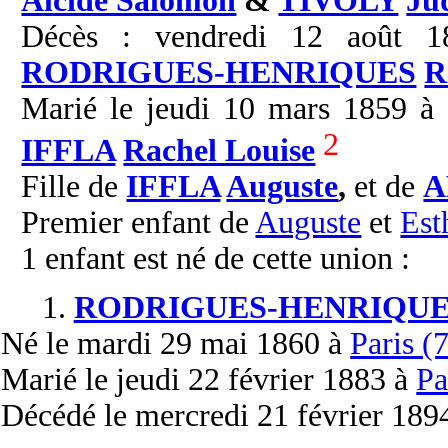
Alcide Salomon
&
TIVOLY
Ju
Décès : vendredi 12 août 18
RODRIGUES-HENRIQUES
R
Marié le jeudi 10 mars 1859 à 
2
IFFLA
Rachel Louise
Fille de
IFFLA
Auguste
,
et de
A
Premier enfant de
Auguste
et
Est
1 enfant est né de cette union :
1.
RODRIGUES-HENRIQUE
Né
le mardi 29 mai 1860 à
Paris (
Marié
le jeudi 22 février 1883 à
Pa
Décédé
le mercredi 21 février 189