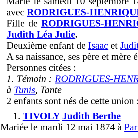
Marié le samedi 10 septembre 1
avec
RODRIGUES-HENRIQU
Fille de
RODRIGUES-HENRI
Judith Léa Julie
.
Deuxième enfant de
Isaac
et
Judi
A sa naissance, ses père et mère é
Personnes citées :
1. Témoin :
RODRIGUES-HENRIQ
à
Tunis
, Tante
2 enfants sont nés de cette union 
1.
TIVOLY
Judith Berthe
Mariée
le mardi 12 mai 1874 à
Par