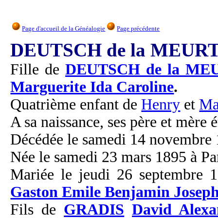
Page d'accueil de la Généalogie
Page précédente
DEUTSCH de la MEURTH
Fille de
DEUTSCH de la ME
Marguerite Ida Caroline
.
Quatrième enfant de
Henry
et
Ma
A sa naissance, ses père et mère é
Décédée le samedi 14 novembre 19
Née le samedi 23 mars 1895 à Par
Mariée le jeudi 26 septembre 
Gaston Emile Benjamin Josep
Fils de
GRADIS
David Alexa