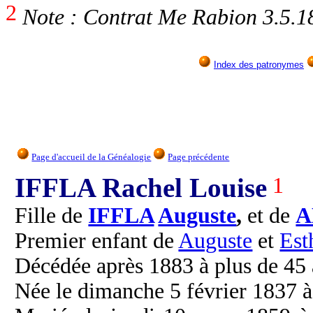
2
Note : Contrat Me Rabion 3.5.1
Index des patronymes
Page d'accueil de la Généalogie
Page précédente
IFFLA Rachel Louise
1
Fille de
IFFLA
Auguste
,
et de
A
Premier enfant de
Auguste
et
Est
Décédée après 1883 à plus de 45 
Née le dimanche 5 février 1837 