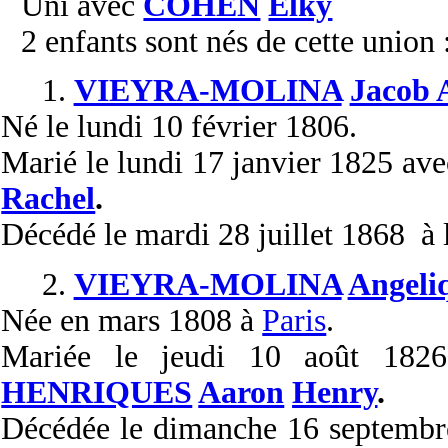
Uni avec
COHEN
Elky
2 enfants sont nés de cette union 
1.
VIEYRA-MOLINA
Jacob 
Né
le lundi 10 février 1806.
Marié
le lundi 17 janvier 1825 av
Rachel
.
Décédé
le mardi 28 juillet 1868 à 
2.
VIEYRA-MOLINA
Angeli
Née
en mars 1808 à
Paris
.
Mariée
le jeudi 10 août 18
HENRIQUES
Aaron
Henry
.
Décédée
le dimanche 16 septemb