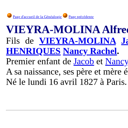
Page d'accueil de la Généalogie
Page précédente
VIEYRA-MOLINA Alfre
Fils de
VIEYRA-MOLINA
J
HENRIQUES
Nancy Rachel
.
Premier enfant de
Jacob
et
Nanc
A sa naissance, ses père et mère é
Né le lundi 16 avril 1827 à Paris.