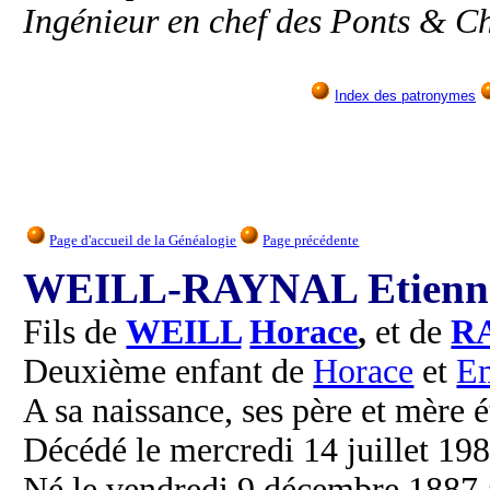
Ingénieur en chef des Ponts & C
Index des patronymes
Page d'accueil de la Généalogie
Page précédente
WEILL-RAYNAL Etienne
Fils de
WEILL
Horace
,
et de
R
Deuxième enfant de
Horace
et
E
A sa naissance, ses père et mère é
Décédé le mercredi 14 juillet 1982
Né le vendredi 9 décembre 1887 à