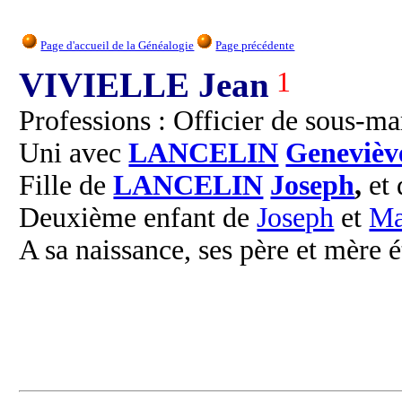
Page d'accueil de la Généalogie
Page précédente
VIVIELLE Jean
1
Professions : Officier de sous-ma
Uni avec
LANCELIN
Genevièv
Fille de
LANCELIN
Joseph
,
et
Deuxième enfant de
Joseph
et
Ma
A sa naissance, ses père et mère é