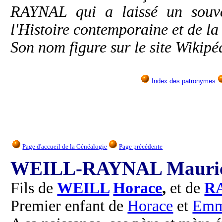
RAYNAL qui a laissé un souve
l'Histoire contemporaine et de la 
Son nom figure sur le site Wikip
Index des patronymes
Page d'accueil de la Généalogie
Page précédente
WEILL-RAYNAL Mauri
Fils de
WEILL
Horace
,
et de
R
Premier enfant de
Horace
et
Emm