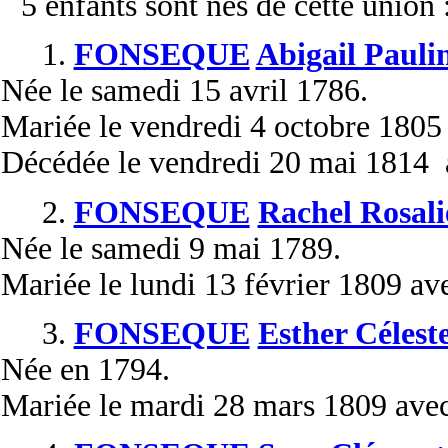
5 enfants sont nés de cette union 
1.
FONSEQUE
Abigail Pauli
Née
le samedi 15 avril 1786.
Mariée
le vendredi 4 octobre 1805
Décédée
le vendredi 20 mai 1814 à
2.
FONSEQUE
Rachel Rosali
Née
le samedi 9 mai 1789.
Mariée
le lundi 13 février 1809 a
3.
FONSEQUE
Esther Célest
Née
en 1794.
Mariée
le mardi 28 mars 1809 ave