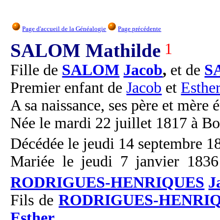
Page d'accueil de la Généalogie
Page précédente
SALOM Mathilde
1
Fille de
SALOM
Jacob
,
et de
S
Premier enfant de
Jacob
et
Esthe
A sa naissance, ses père et mère é
Née le mardi 22 juillet 1817 à B
Décédée le jeudi 14 septembre 18
Mariée le jeudi 7 janvier 1836
RODRIGUES-HENRIQUES
J
Fils de
RODRIGUES-HENRI
Esther
.