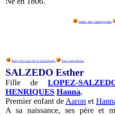
Né en 1806.
Index des patronymes
Page d'accueil de la Généalogie
Page précédente
SALZEDO Esther
Fille de
LOPEZ-SALZED
HENRIQUES
Hanna
.
Premier enfant de
Aaron
et
Hann
A sa naissance, ses père et m