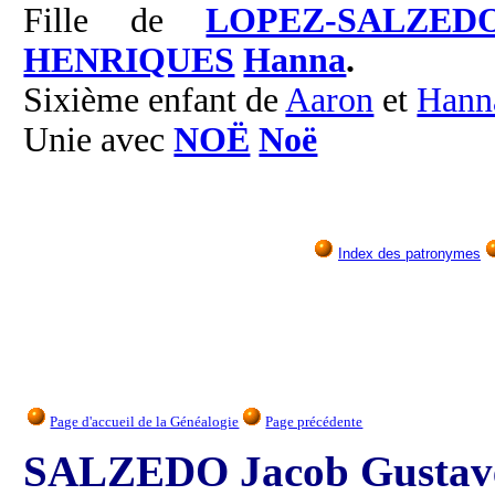
Fille de
LOPEZ-SALZED
HENRIQUES
Hanna
.
Sixième enfant de
Aaron
et
Hann
Unie avec
NOË
Noë
Index des patronymes
Page d'accueil de la Généalogie
Page précédente
SALZEDO Jacob Gustav