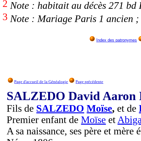
2
Note : habitait au décès 271 bd 
3
Note : Mariage Paris 1 ancien ;
Index des patronymes
Page d'accueil de la Généalogie
Page précédente
SALZEDO David Aaron 
Fils de
SALZEDO
Moïse
,
et de
Premier enfant de
Moïse
et
Abiga
A sa naissance, ses père et mère é