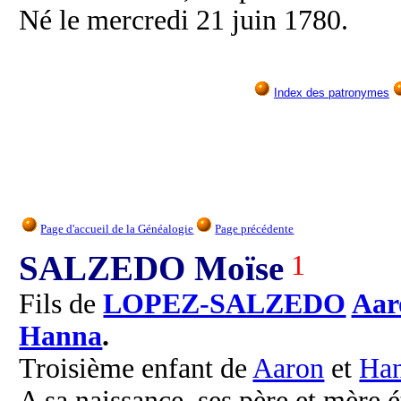
Né le mercredi 21 juin 1780.
Index des patronymes
Page d'accueil de la Généalogie
Page précédente
SALZEDO Moïse
1
Fils de
LOPEZ-SALZEDO
Aar
Hanna
.
Troisième enfant de
Aaron
et
Ha
A sa naissance, ses père et mère é