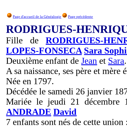
Page d'accueil de la Généalogie
Page précédente
RODRIGUES-HENRIQUE
Fille de
RODRIGUES-HEN
LOPES-FONSECA
Sara Sophi
Deuxième enfant de
Jean
et
Sara
.
A sa naissance, ses père et mère é
Née en 1797.
Décédée le samedi 26 janvier 1878
Mariée le jeudi 21 décembre 1
ANDRADE
David
7 enfants sont nés de cette union 