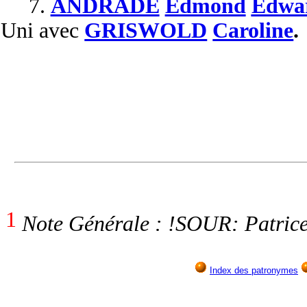
7.
ANDRADE
Edmond
Edwa
Uni
avec
GRISWOLD
Caroline
.
1
Note Générale : !SOUR: Patrice
Index des patronymes