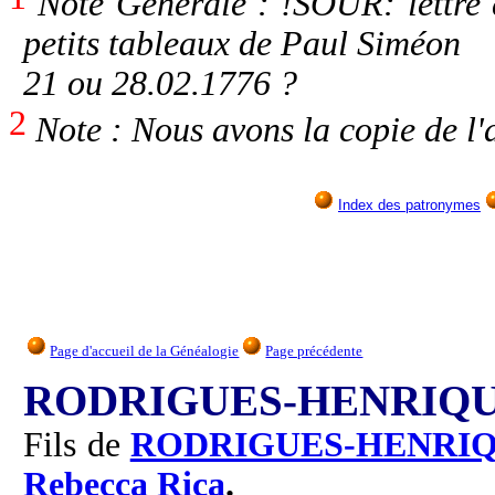
Note Générale : !SOUR: lettre
petits tableaux de Paul Siméon
21 ou 28.02.1776 ?
2
Note : Nous avons la copie de l'
Index des patronymes
Page d'accueil de la Généalogie
Page précédente
RODRIGUES-HENRIQUE
Fils de
RODRIGUES-HENRI
Rebecca Rica
.