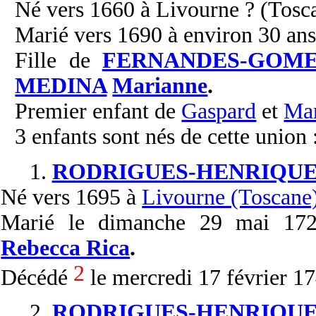
Né vers 1660 à Livourne ? (Tosc
Marié vers 1690 à environ 30 an
Fille de
FERNANDES-GOM
MEDINA
Marianne
.
Premier enfant de
Gaspard
et
Ma
3 enfants sont nés de cette union 
1.
RODRIGUES-HENRIQUE
Né
vers 1695 à
Livourne (Toscane
Marié
le dimanche 29 mai 1
Rebecca Rica
.
2
Décédé
le mercredi 17 février 1
2.
RODRIGUES-HENRIQUE