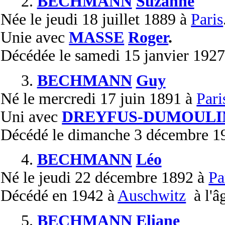
2.
BECHMANN
Suzanne
Née
le jeudi 18 juillet 1889 à
Paris
Unie
avec
MASSE
Roger
.
Décédée
le samedi 15 janvier 192
3.
BECHMANN
Guy
Né
le mercredi 17 juin 1891 à
Pari
Uni
avec
DREYFUS-DUMOULI
Décédé
le dimanche 3 décembre 1
4.
BECHMANN
Léo
Né
le jeudi 22 décembre 1892 à
Pa
Décédé
en 1942 à
Auschwitz
à l'âg
5.
BECHMANN
Eliane