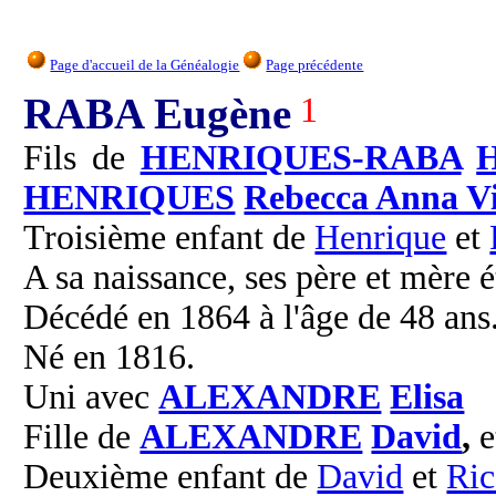
Page d'accueil de la Généalogie
Page précédente
RABA Eugène
1
Fils de
HENRIQUES-RABA
H
HENRIQUES
Rebecca Anna Vi
Troisième enfant de
Henrique
et
A sa naissance, ses père et mère é
Décédé en 1864 à l'âge de 48 ans
Né en 1816.
Uni avec
ALEXANDRE
Elisa
Fille de
ALEXANDRE
David
,
e
Deuxième enfant de
David
et
Ric