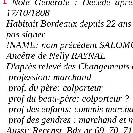
1
Note Générale : Décédé aprè
17/10/1808
Habitait Bordeaux depuis 22 ans
pas signer.
!NAME: nom précédent SALOMO
Ancêtre de Nelly RAYNAL
D'après relevé des Changements
profession: marchand
prof. du père: colporteur
prof du beau-père: colporteur ?
prof des enfants: commis march
prof des gendres : marchand et 
Aussi: Recenst Bdx nr 69, 70, 71,