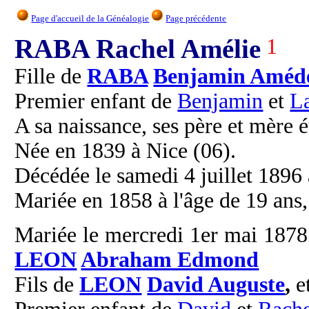
Page d'accueil de la Généalogie
Page précédente
RABA Rachel Amélie
1
Fille de
RABA
Benjamin Améd
Premier enfant de
Benjamin
et
L
A sa naissance, ses père et mère é
Née en 1839 à Nice (06).
Décédée le samedi 4 juillet 1896 à
Mariée en 1858 à l'âge de 19 ans
Mariée le mercredi 1er mai 1878 à
LEON
Abraham Edmond
Fils de
LEON
David Auguste
,
e