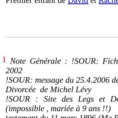
Premier enfant de
David
et
Rache
1
Note Générale : !SOUR: Fichi
2002
!SOUR: message du 25.4.2006 
Divorcée de Michel Lévy
!SOUR : Site des Legs et Don
(impossible , mariée à 9 ans !!)
testament du 11 mars 1896 (Me P