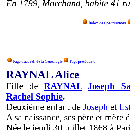
En 1799, Marchand, habite 41 r
Index des patronymes
Page d'accueil de la Généalogie
Page précédente
RAYNAL Alice
1
Fille de
RAYNAL
Joseph S
Rachel Sophie
.
Deuxième enfant de
Joseph
et
Es
A sa naissance, ses père et mère é
Née le jeudi 30 juillet 1868 à Par