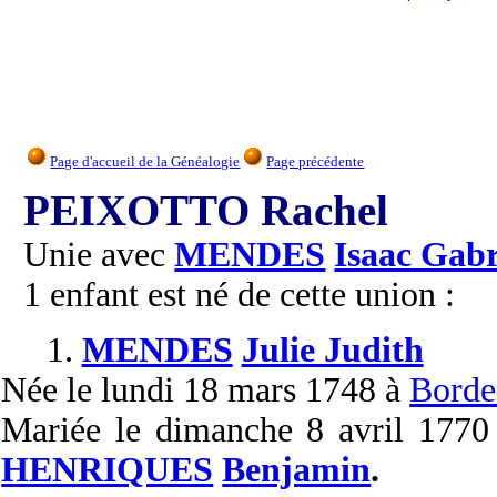
Page d'accueil de la Généalogie
Page précédente
PEIXOTTO Rachel
Unie avec
MENDES
Isaac Gabr
1 enfant est né de cette union :
1.
MENDES
Julie Judith
Née
le lundi 18 mars 1748 à
Borde
Mariée
le dimanche 8 avril 177
HENRIQUES
Benjamin
.