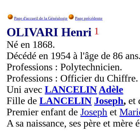
Page d'accueil de la Généalogie
Page précédente
OLIVARI Henri
1
Né en 1868.
Décédé en 1954 à l'âge de 86 ans
Professions : Polytechnicien.
Professions : Officier du Chiffre.
Uni avec
LANCELIN
Adèle
Fille de
LANCELIN
Joseph
,
et
Premier enfant de
Joseph
et
Mari
A sa naissance, ses père et mère é