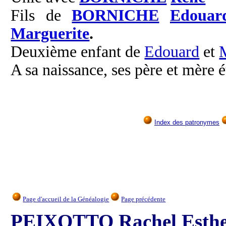
Fils de
BORNICHE
Edouar
Marguerite
.
Deuxième enfant de
Edouard
et
A sa naissance, ses père et mère é
Index des patronymes
Page d'accueil de la Généalogie
Page précédente
PEIXOTTO Rachel Esth