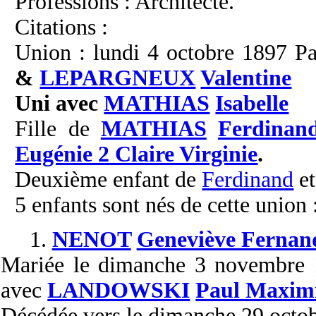
Professions : Architecte.
Citations :
Union : lundi 4 octobre 1897 Pa
&
LEPARGNEUX
Valentine
Uni avec
MATHIAS
Isabelle
Fille de
MATHIAS
Ferdinan
Eugénie 2 Claire Virginie
.
Deuxième enfant de
Ferdinand
e
5 enfants sont nés de cette union 
1.
NENOT
Geneviève Fernan
Mariée
le dimanche 3 novembre
avec
LANDOWSKI
Paul Maximi
Décédée
vers le dimanche 29 octo