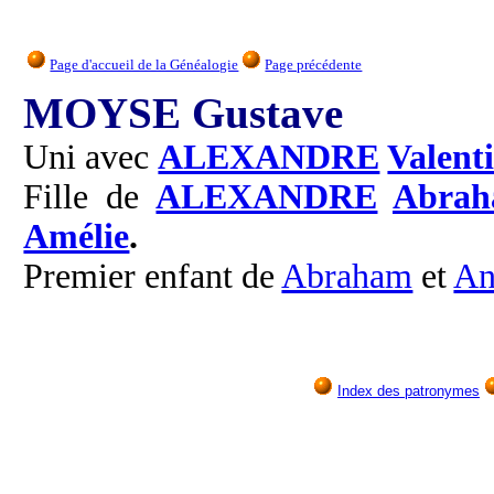
Page d'accueil de la Généalogie
Page précédente
MOYSE Gustave
Uni avec
ALEXANDRE
Valent
Fille de
ALEXANDRE
Abrah
Amélie
.
Premier enfant de
Abraham
et
An
Index des patronymes