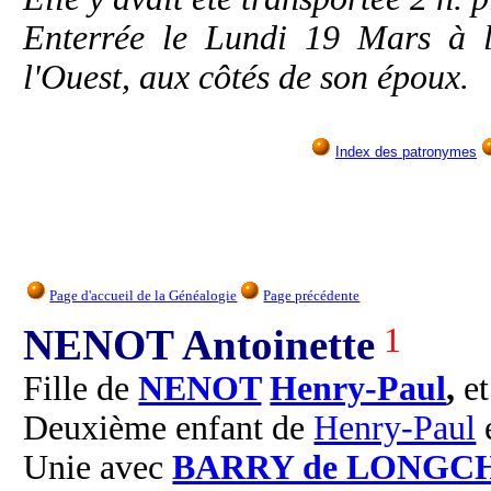
Enterrée le Lundi 19 Mars à l
l'Ouest, aux côtés de son époux.
Index des patronymes
Page d'accueil de la Généalogie
Page précédente
NENOT Antoinette
1
Fille de
NENOT
Henry-Paul
,
e
Deuxième enfant de
Henry-Paul
Unie avec
BARRY de LONGC