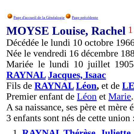
Page d'accueil de la Généalogie
Page précédente
MOYSE Louise, Rachel
1
Décédée le lundi 10 octobre 1966 
Née le vendredi 16 décembre 1881
Mariée le lundi 10 juillet 190
RAYNAL
Jacques, Isaac
Fils de
RAYNAL
Léon
,
et de
LE
Premier enfant de
Léon
et
Marie
.
A sa naissance, ses père et mère é
3 enfants sont nés de cette union 
1.
RAYNAL
Thérèse, Juliette