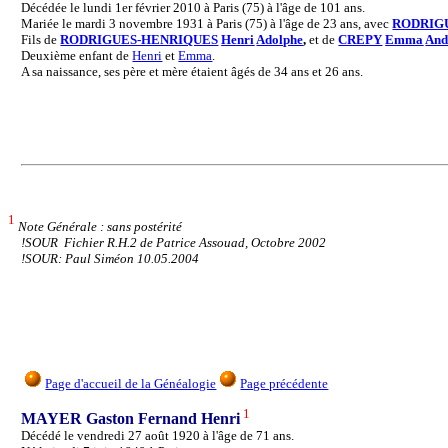
Décédée le lundi 1er février 2010 à Paris (75) à l'âge de 101 ans.
Mariée le mardi 3 novembre 1931 à Paris (75) à l'âge de 23 ans, avec
RODRIG
Fils de
RODRIGUES-HENRIQUES
Henri
Adolphe
,
et de
CREPY
Emma
And
Deuxième enfant de
Henri
et
Emma
.
A sa naissance, ses père et mère étaient âgés de 34 ans et 26 ans.
1
Note Générale : sans postérité
!SOUR Fichier R.H.2 de Patrice Assouad, Octobre 2002
!SOUR: Paul Siméon 10.05.2004
Page d'accueil de la Généalogie
Page précédente
1
MAYER Gaston Fernand Henri
Décédé le vendredi 27 août 1920 à l'âge de 71 ans.