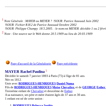
1
Note Générale : MAYER ou MEYER ? !SOUR: Patrice Assouad Juin 2002
!SOUR: Fichier R.H.2 de Patrice Assouad Octobre 2002
!SOUR: Philippe Champy 18.5.2005. : le nom est MEYER. décédée 1 ou 2 févri
2
Note : Une source sur le Web donne 20.5.1909 au lieu de 20.03.1909
Page d'accueil de la Généalogie
Page précédente
1
MAYER Rachel Paulina
Décédée le samedi 7 janvier 1893 à Paris (75) à l'âge de 81 ans.
Née en 1812.
Unie avec
RODRIGUES-HENRIQUES
Daniel Numa
Fils de
RODRIGUES-HENRIQUES
Moïse
Chevalier
,
et de
GEORGE
Esther
Troisième enfant de
Chevalier
et deuxième de
Esther
.
A sa naissance, ses père et mère étaient âgés de 37 ans et 30 ans.
1 enfant est né de cette union :
1.
RODRIGUES
Rebecca Sophie