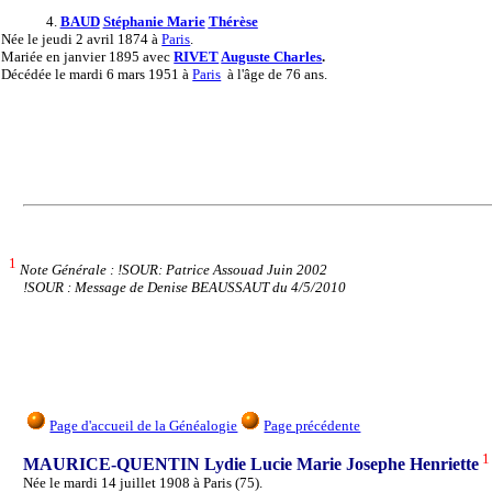
4.
BAUD
Stéphanie Marie
Thérèse
Née
le jeudi 2 avril 1874 à
Paris
.
Mariée
en janvier 1895 avec
RIVET
Auguste Charles
.
Décédée
le mardi 6 mars 1951 à
Paris
à l'âge de 76 ans.
1
Note Générale : !SOUR: Patrice Assouad Juin 2002
!SOUR : Message de Denise BEAUSSAUT du 4/5/2010
Page d'accueil de la Généalogie
Page précédente
1
MAURICE-QUENTIN Lydie Lucie Marie Josephe Henriette
Née le mardi 14 juillet 1908 à Paris (75).