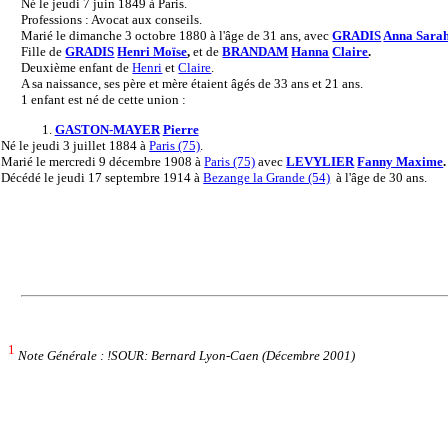
Né le jeudi 7 juin 1849 à Paris.
Professions : Avocat aux conseils.
Marié le dimanche 3 octobre 1880 à l'âge de 31 ans, avec
GRADIS
Anna Sara
Fille de
GRADIS
Henri Moïse
,
et de
BRANDAM
Hanna
Claire
.
Deuxième enfant de
Henri
et
Claire
.
A sa naissance, ses père et mère étaient âgés de 33 ans et 21 ans.
1 enfant est né de cette union :
1.
GASTON-MAYER
Pierre
Né
le jeudi 3 juillet 1884 à
Paris (75)
.
Marié
le mercredi 9 décembre 1908 à
Paris (75)
avec
LEVYLIER
Fanny Maxime
.
Décédé
le jeudi 17 septembre 1914 à
Bezange la Grande (54)
à l'âge de 30 ans.
1
Note Générale : !SOUR: Bernard Lyon-Caen (Décembre 2001)