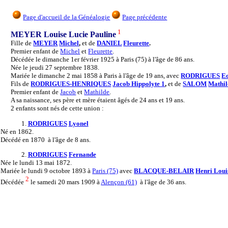
Page d'accueil de la Généalogie
Page précédente
1
MEYER Louise Lucie Pauline
Fille de
MEYER
Michel
,
et de
DANIEL
Fleurette
.
Premier enfant de
Michel
et
Fleurette
.
Décédée le dimanche 1er février 1925 à Paris (75) à l'âge de 86 ans.
Née le jeudi 27 septembre 1838.
Mariée le dimanche 2 mai 1858 à Paris à l'âge de 19 ans, avec
RODRIGUES
Ed
Fils de
RODRIGUES-HENRIQUES
Jacob Hippolyte 1
,
et de
SALOM
Mathil
Premier enfant de
Jacob
et
Mathilde
.
A sa naissance, ses père et mère étaient âgés de 24 ans et 19 ans.
2 enfants sont nés de cette union :
1.
RODRIGUES
Lyonel
Né
en 1862.
Décédé
en 1870 à l'âge de 8 ans.
2.
RODRIGUES
Fernande
Née
le lundi 13 mai 1872.
Mariée
le lundi 9 octobre 1893 à
Paris (75)
avec
BLACQUE-BELAIR
Henri Loui
2
Décédée
le samedi 20 mars 1909 à
Alençon (61)
à l'âge de 36 ans.