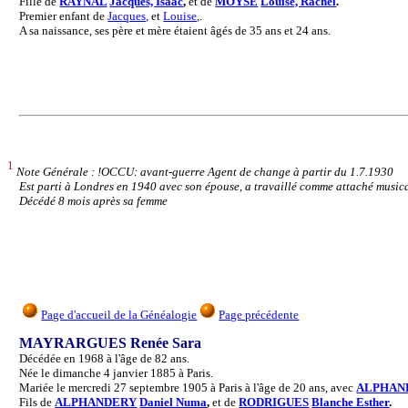
Fille de
RAYNAL
Jacques, Isaac
,
et de
MOYSE
Louise, Rachel
.
Premier enfant de
Jacques,
et
Louise,
.
A sa naissance, ses père et mère étaient âgés de 35 ans et 24 ans.
1
Note Générale : !OCCU: avant-guerre Agent de change à partir du 1.7.1930
Est parti à Londres en 1940 avec son épouse, a travaillé comme attaché musical
Décédé 8 mois après sa femme
Page d'accueil de la Généalogie
Page précédente
MAYRARGUES Renée Sara
Décédée en 1968 à l'âge de 82 ans.
Née le dimanche 4 janvier 1885 à Paris.
Mariée le mercredi 27 septembre 1905 à Paris à l'âge de 20 ans, avec
ALPHAN
Fils de
ALPHANDERY
Daniel Numa
,
et de
RODRIGUES
Blanche Esther
.