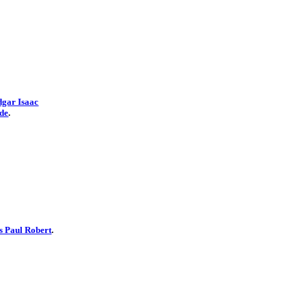
gar Isaac
de
.
s Paul Robert
.