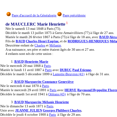
Page d'accueil de la Généalogie
Page précédente
1
de MAUCLERC Marie Henriette
Née le samedi 13 mai 1848 à Paris (75).
Décédée le mardi 13 juillet 1875 à Gretz-Armaivilliiers (77) à l'âge de 27 ans.
Mariée le mardi 26 février 1867 à Paris (75) à l'âge de 18 ans, avec
BAUD
Alex
Fils de
BAUD
Charles Henri Eugène
,
et de
RODRIGUES-HENRIQUES
Méla
Deuxième enfant de
Charles
et
Mélanie
.
A sa naissance, ses père et mère étaient âgés de 30 ans et 27 ans.
4 enfants sont nés de cette union :
1.
BAUD
Henriette Marie
Née
le mercredi 20 mai 1868 à
Paris
.
Mariée
le lundi 11 avril 1887 à
Paris
avec
DUBUC
Paul Etienne
.
Décédée
le mardi 5 décembre 1899 à
Lamotte-Beuvron (41)
à l'âge de 31 ans.
2.
BAUD
Marguerite Constance
Geneviève
Née
le mercredi 4 mai 1870 à
Paris
.
Mariée
le mercredi 29 avril 1891 à
Paris
avec
HERVE
Raymond Hyppolite Flore
Décédée
le mardi 1er avril 1941 à
Orléans (45)
à l'âge de 70 ans.
3.
BAUD
Marguerite Mélanie Henriette
Née
le dimanche 13 août 1871 à
Paris
.
Unie
avec
JEANNE JULIEN
Georges Philibert Charles
.
Décédée
le jeudi 4 octobre 1900 à
Paris
à l'âge de 29 ans.