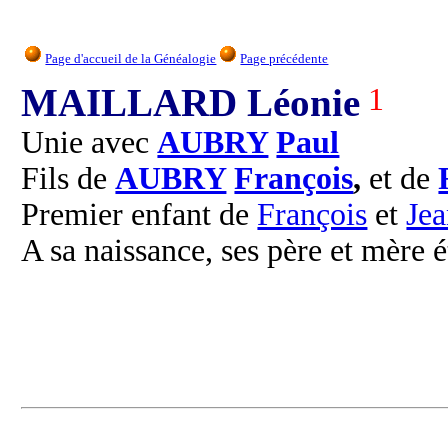
Page d'accueil de la Généalogie
Page précédente
MAILLARD Léonie
1
Unie avec
AUBRY
Paul
Fils de
AUBRY
François
,
et de
Premier enfant de
François
et
Je
A sa naissance, ses père et mère é