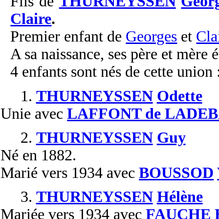
Fils de
THURNEYSSEN
Georg
Claire
.
Premier enfant de
Georges
et
Cla
A sa naissance, ses père et mère é
4 enfants sont nés de cette union 
1.
THURNEYSSEN
Odette
Unie
avec
LAFFONT de LADE
2.
THURNEYSSEN
Guy
Né
en 1882.
Marié
vers 1934 avec
BOUSSOD
3.
THURNEYSSEN
Hélène
Mariée
vers 1934 avec
FAUCHE