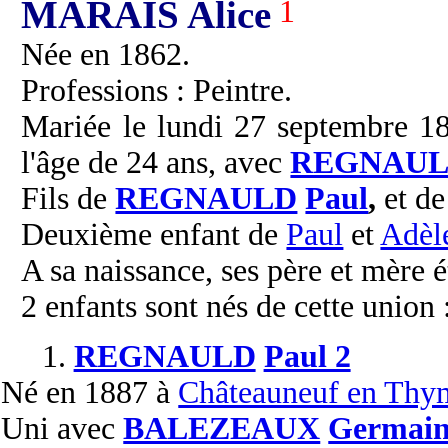
MARAIS Alice
1
Née en 1862.
Professions : Peintre.
Mariée le lundi 27 septembre 1
l'âge de 24 ans, avec
REGNAU
Fils de
REGNAULD
Paul
,
et d
Deuxième enfant de
Paul
et
Adèl
A sa naissance, ses père et mère é
2 enfants sont nés de cette union 
1.
REGNAULD
Paul 2
Né
en 1887 à
Châteauneuf en Thym
Uni
avec
BALEZEAUX
Germai