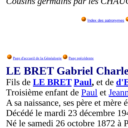
Cousins germains par les CHA
Index des patronymes
Page d'accueil de la Généalogie
Page précédente
LE BRET Gabriel Charl
Fils de
LE BRET
Paul
,
et de
d'
Troisième enfant de
Paul
et
Jean
A sa naissance, ses père et mère é
Décédé le mardi 23 décembre 1947
Né le samedi 26 octobre 1872 à P