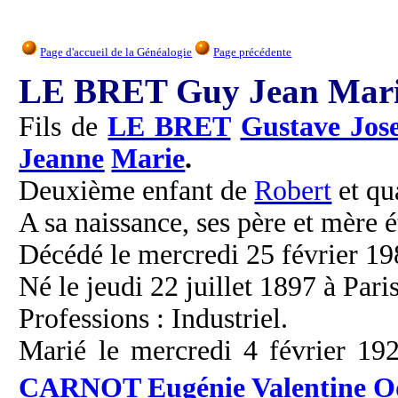
Page d'accueil de la Généalogie
Page précédente
LE BRET Guy Jean Mari
Fils de
LE BRET
Gustave Jos
Jeanne
Marie
.
Deuxième enfant de
Robert
et qu
A sa naissance, ses père et mère é
Décédé le mercredi 25 février 198
Né le jeudi 22 juillet 1897 à Paris
Professions : Industriel.
Marié le mercredi 4 février 192
CARNOT
Eugénie Valentine
O