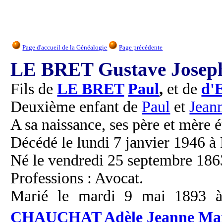
Page d'accueil de la Généalogie
Page précédente
LE BRET Gustave Jose
Fils de
LE BRET
Paul
,
et de
d'
Deuxième enfant de
Paul
et
Jean
A sa naissance, ses père et mère é
Décédé le lundi 7 janvier 1946 à P
Né le vendredi 25 septembre 186
Professions : Avocat.
Marié le mardi 9 mai 1893 à 
CHAUCHAT
Adèle
Jeanne
Ma