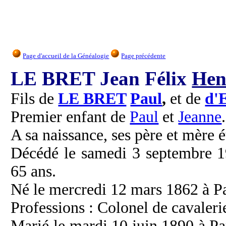
Page d'accueil de la Généalogie
Page précédente
LE BRET Jean Félix
Hen
Fils de
LE BRET
Paul
,
et de
d'
Premier enfant de
Paul
et
Jeanne
.
A sa naissance, ses père et mère é
Décédé le samedi 3 septembre 19
65 ans.
Né le mercredi 12 mars 1862 à Pa
Professions : Colonel de cavaleri
Marié le mardi 10 juin 1890 à Par