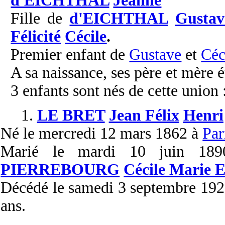
d'EICHTHAL
Jeanne
Fille de
d'EICHTHAL
Gustav
Félicité
Cécile
.
Premier enfant de
Gustave
et
Céc
A sa naissance, ses père et mère é
3 enfants sont nés de cette union 
1.
LE BRET
Jean Félix
Henri
Né
le mercredi 12 mars 1862 à
Par
Marié
le mardi 10 juin 1
PIERREBOURG
Cécile Marie 
Décédé
le samedi 3 septembre 19
ans.