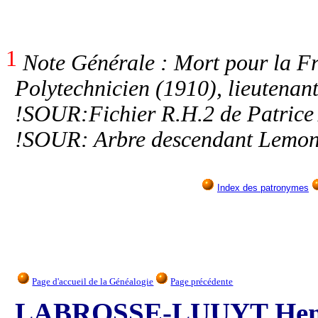
1
Note Générale : Mort pour la F
Polytechnicien (1910), lieutenan
!SOUR:Fichier R.H.2 de Patrice
!SOUR: Arbre descendant Lemonn
Index des patronymes
Page d'accueil de la Généalogie
Page précédente
LABROSSE-LUUYT Henri