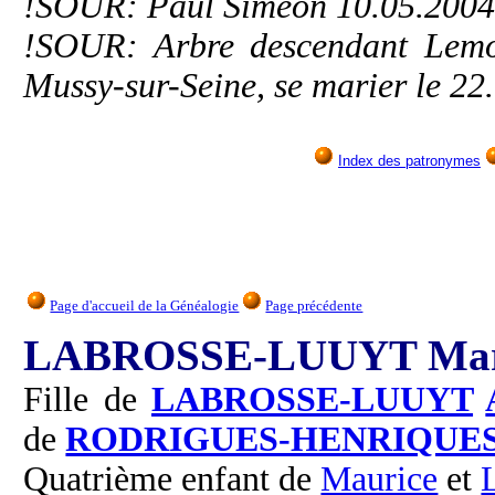
!SOUR: Paul Siméon 10.05.200
!SOUR: Arbre descendant Lemonn
Mussy-sur-Seine, se marier le 22
Index des patronymes
Page d'accueil de la Généalogie
Page précédente
LABROSSE-LUUYT Mari
Fille de
LABROSSE-LUUYT
de
RODRIGUES-HENRIQUE
Quatrième enfant de
Maurice
et