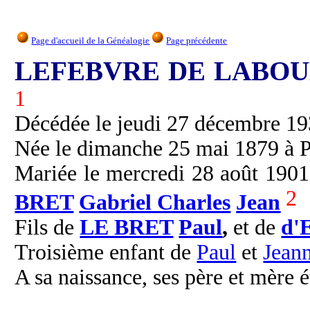
Page d'accueil de la Généalogie
Page précédente
LEFEBVRE DE LABOULA
1
Décédée le jeudi 27 décembre 1934
Née le dimanche 25 mai 1879 à Pa
Mariée le mercredi 28 août 1901 
2
BRET
Gabriel Charles
Jean
Fils de
LE BRET
Paul
,
et de
d'
Troisième enfant de
Paul
et
Jean
A sa naissance, ses père et mère é