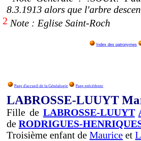
8.3.1913 alors que l'arbre desc
2
Note : Eglise Saint-Roch
Index des patronymes
Page d'accueil de la Généalogie
Page précédente
LABROSSE-LUUYT Margue
Fille de
LABROSSE-LUUYT
de
RODRIGUES-HENRIQUE
Troisième enfant de
Maurice
et
L