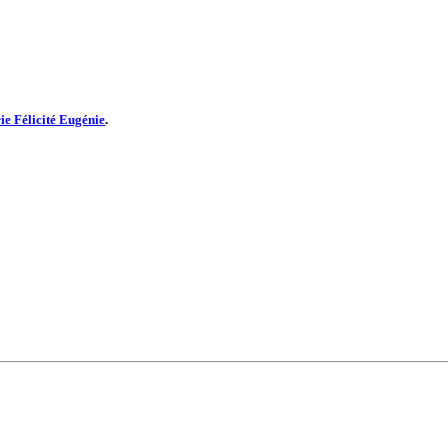
e Félicité Eugénie
.