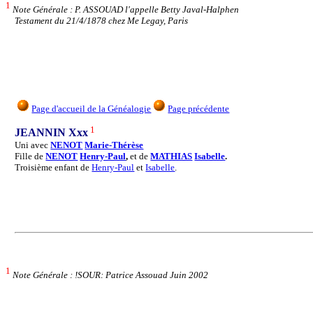
1
Note Générale : P. ASSOUAD l'appelle Betty Javal-Halphen
Testament du 21/4/1878 chez Me Legay, Paris
Page d'accueil de la Généalogie
Page précédente
1
JEANNIN Xxx
Uni avec
NENOT
Marie-Thérèse
Fille de
NENOT
Henry-Paul
,
et de
MATHIAS
Isabelle
.
Troisième enfant de
Henry-Paul
et
Isabelle
.
1
Note Générale : !SOUR: Patrice Assouad Juin 2002