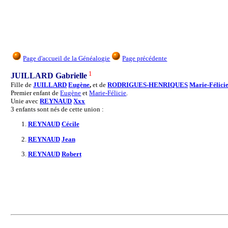
Page d'accueil de la Généalogie
Page précédente
1
JUILLARD Gabrielle
Fille de
JUILLARD
Eugène
,
et de
RODRIGUES-HENRIQUES
Marie-Félici
Premier enfant de
Eugène
et
Marie-Félicie
.
Unie avec
REYNAUD
Xxx
3 enfants sont nés de cette union :
1.
REYNAUD
Cécile
2.
REYNAUD
Jean
3.
REYNAUD
Robert