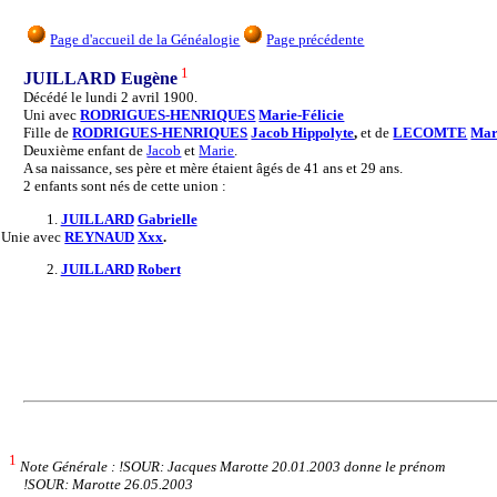
Page d'accueil de la Généalogie
Page précédente
1
JUILLARD Eugène
Décédé le lundi 2 avril 1900.
Uni avec
RODRIGUES-HENRIQUES
Marie-Félicie
Fille de
RODRIGUES-HENRIQUES
Jacob Hippolyte
,
et de
LECOMTE
Mari
Deuxième enfant de
Jacob
et
Marie
.
A sa naissance, ses père et mère étaient âgés de 41 ans et 29 ans.
2 enfants sont nés de cette union :
1.
JUILLARD
Gabrielle
Unie
avec
REYNAUD
Xxx
.
2.
JUILLARD
Robert
1
Note Générale : !SOUR: Jacques Marotte 20.01.2003 donne le prénom
!SOUR: Marotte 26.05.2003