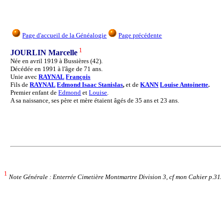
Page d'accueil de la Généalogie
Page précédente
1
JOURLIN Marcelle
Née en avril 1919 à Bussières (42).
Décédée en 1991 à l'âge de 71 ans.
Unie avec
RAYNAL
François
Fils de
RAYNAL
Edmond Isaac Stanislas
,
et de
KANN
Louise Antoinette
.
Premier enfant de
Edmond
et
Louise
.
A sa naissance, ses père et mère étaient âgés de 35 ans et 23 ans.
1
Note Générale : Enterrée Cimetière Montmartre Division 3, cf mon Cahier p.3