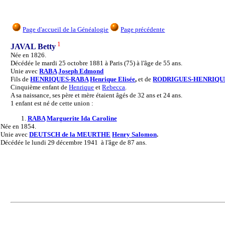
Page d'accueil de la Généalogie
Page précédente
1
JAVAL Betty
Née en 1826.
Décédée le mardi 25 octobre 1881 à Paris (75) à l'âge de 55 ans.
Unie avec
RABA
Joseph Edmond
Fils de
HENRIQUES-RABA
Henrique Elisée
,
et de
RODRIGUES-HENRIQU
Cinquième enfant de
Henrique
et
Rebecca
.
A sa naissance, ses père et mère étaient âgés de 32 ans et 24 ans.
1 enfant est né de cette union :
1.
RABA
Marguerite Ida Caroline
Née
en 1854.
Unie
avec
DEUTSCH de la MEURTHE
Henry Salomon
.
Décédée
le lundi 29 décembre 1941 à l'âge de 87 ans.