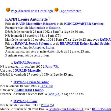
Page d'accueil de la Généalogie
Page précédente
1
KANN Louise Antoinette
Fille de
KANN
Maximilien Edouard
,
et de
KÖNIGSWARTER
Saraline
.
Premier enfant de
Maximilien
et
Saraline
.
Décédée le mercredi 23 mai 1962 à Paris? à l'âge de 80 ans.
Née le mardi 18 octobre 1881 à Paris (75).
Mariée le mercredi 19 octobre 1904 à Paris (75) à l'âge de 23 ans, avec
RAYNA
Fils de
RAYNAL
Joseph Salomon
,
et de
BEAUCAIRE
Esther Rachel Sophie
.
Troisième enfant de
Joseph
et
Esther
.
A sa naissance, ses père et mère étaient âgés de 32 ans et 25 ans.
3 enfants sont nés de cette union :
1.
RAYNAL
François
Né
le mercredi 11 octobre 1905 à
Paris (75)
.
Uni
avec
JOURLIN
Marcelle
.
Décédé
le vendredi 27 octobre 1950 à l'âge de 45 ans.
2.
RAYNAL
Denise Saraline
Née
le samedi 10 août 1907 à
Paris (75)
.
Unie
avec
BERNHEIM
Claude
.
Décédée
le samedi 6 février 1993 à
Paris (75)
à l'âge de 85 ans.
3.
RAYNAL
Liliane
Née
le mardi 5 octobre 1915 à
Paris (75)
.
Mariée
le dimanche 28 avril 1940 à
Boutigny sur Essonne (91)
avec
DUPUIS
Rog