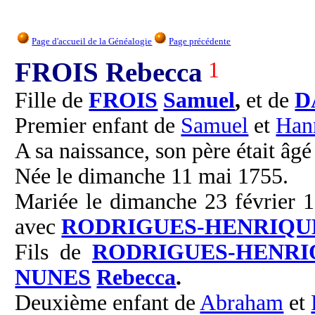
Page d'accueil de la Généalogie
Page précédente
FROIS Rebecca
1
Fille de
FROIS
Samuel
,
et de
D
Premier enfant de
Samuel
et
Han
A sa naissance, son père était âgé
Née le dimanche 11 mai 1755.
Mariée le dimanche 23 février 1
avec
RODRIGUES-HENRIQU
Fils de
RODRIGUES-HENRI
NUNES
Rebecca
.
Deuxième enfant de
Abraham
et