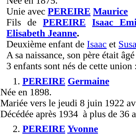
Née en 1875.
Unie avec
PEREIRE
Maurice
Fils de
PEREIRE
Isaac Emi
Elisabeth Jeanne
.
Deuxième enfant de
Isaac
et
Sus
A sa naissance, son père était âgé
3 enfants sont nés de cette union 
1.
PEREIRE
Germaine
Née
en 1898.
Mariée
vers le jeudi 8 juin 1922 a
Décédée
après 1934 à plus de 36 a
2.
PEREIRE
Yvonne