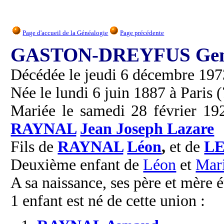
Page d'accueil de la Généalogie
Page précédente
GASTON-DREYFUS Gen
Décédée le jeudi 6 décembre 1973 
Née le lundi 6 juin 1887 à Paris (
Mariée le samedi 28 février 192
RAYNAL
Jean Joseph Lazare
Fils de
RAYNAL
Léon
,
et de
LE
Deuxième enfant de
Léon
et
Mar
A sa naissance, ses père et mère é
1 enfant est né de cette union :