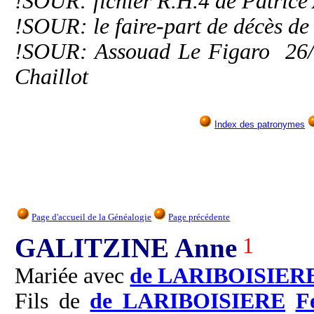
!SOUR: fichier R.H.4 de Patrice
!SOUR: le faire-part de décès d
!SOUR: Assouad Le Figaro 26/0
Chaillot
Index des patronymes
Page d'accueil de la Généalogie
Page précédente
GALITZINE Anne
1
Mariée avec
de LARIBOISIER
Fils de
de LARIBOISIERE
F