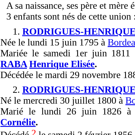
A sa naissance, ses père et mère é
3 enfants sont nés de cette union 
1.
RODRIGUES-HENRIQUE
Née
le lundi 15 juin 1795 à
Bordea
Mariée
le samedi 1er juin 1811
RABA
Henrique Elisée
.
Décédée
le mardi 29 novembre 18
2.
RODRIGUES-HENRIQUE
Né
le mercredi 30 juillet 1800 à
Bo
Marié
le lundi 26 juin 1826 
Cornélie
.
2
Décédé
le samedi 2 février 1856