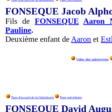
FONSEQUE Jacob Alpho
Fils de
FONSEQUE
Aaron 
Pauline
.
Deuxième enfant de
Aaron
et
Est
Index des patronymes
Page d'accueil de la Généalogie
Page précédente
FONSEQUE David Augu