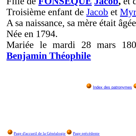
Fille de
FONSEQUE
Jacob
,
et 
Troisième enfant de
Jacob
et
Myr
A sa naissance, sa mère était âgée
Née en 1794.
Mariée le mardi 28 mars 18
Benjamin Théophile
Index des patronymes
Page d'accueil de la Généalogie
Page précédente