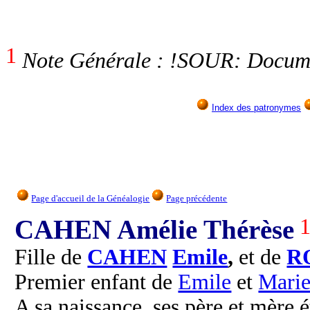
1
Note Générale : !SOUR: Documen
Index des patronymes
Page d'accueil de la Généalogie
Page précédente
CAHEN Amélie Thérèse
Fille de
CAHEN
Emile
,
et de
R
Premier enfant de
Emile
et
Mari
A sa naissance, ses père et mère é