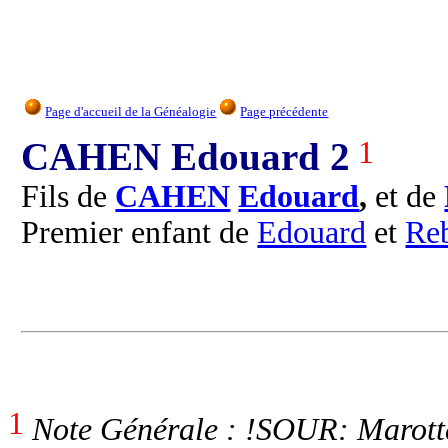
Page d'accueil de la Généalogie
Page précédente
CAHEN Edouard 2
1
Fils de
CAHEN
Edouard
,
et de
Premier enfant de
Edouard
et
Re
1
Note Générale : !SOUR: Marott