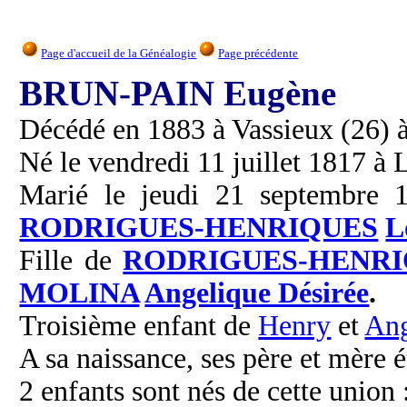
Page d'accueil de la Généalogie
Page précédente
BRUN-PAIN Eugène
Décédé en 1883 à Vassieux (26) à 
Né le vendredi 11 juillet 1817 à 
Marié le jeudi 21 septembre 1
RODRIGUES-HENRIQUES
L
Fille de
RODRIGUES-HENRI
MOLINA
Angelique Désirée
.
Troisième enfant de
Henry
et
Ang
A sa naissance, ses père et mère é
2 enfants sont nés de cette union 