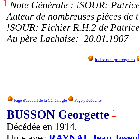
1
Note Générale : !SOUR: Patrice
Auteur de nombreuses pièces de t
!SOUR: Fichier R.H.2 de Patric
Au père Lachaise: 20.01.1907
Index des patronymes
Page d'accueil de la Généalogie
Page précédente
BUSSON Georgette
1
Décédée en 1914.
Unie avec
RAYNAL
Jean Josep