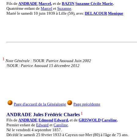
Fils de
ANDRADE
Marcel
,
et de
BAZIN
Suzanne Cécile Marie
.
Quatrième enfant de
Marcel
et
Suzanne
.
Marié le samedi 10 juin 1939 à Lille (59), avec
DELACOUR
Monique
1
Note Générale : !SOUR: Patrice Assouad Juin 2002
!SOUR : Patrice Assouad 15 décembre 2012
Page d'accueil de la Généalogie
Page précédente
1
ANDRADE Jules Frédéric Charles
Fils de
ANDRADE
Edmond
Edward
,
et de
GRISWOLD
Caroline
.
Premier enfant de
Edward
et
Caroline
.
Né le vendredi 4 septembre 1857.
Décédé le samedi 25 février 1933 à Cayeux-sur-Mer (80) à l'âge de 75 ans.