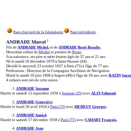
Page d'accueil de la Généalogie
Page précédente
1
ANDRADE Marcel
Fils de
ANDRADE
Michel
,
et de
ANDRADE
Rosie Rosalie
.
Deuxième enfant de
Michel
et premier de
Rosie
.
A sa naissance, ses père et mère étaient âgés de 37 ans et 21 ans.
Né le mardi 16 décembre 1879 à Saint-Nazaire (44).
Décédé le mercredi 23 octobre 1957 à Paris (75) à l'âge de 77 ans.
Professions : Directeur de la Compagnie Auxiliaire de Navigation.
Marié le mardi 19 juin 1906 à Angers (49) à l'âge de 26 ans, avec
BAZIN
Suzan
4 enfants sont nés de cette union :
1.
ANDRADE
Suzanne
Mariée
le samedi 12 septembre 1936 à
Jougnac (25)
avec
ALIX
Edmond
.
2.
ANDRADE
Geneviève
Mariée
le lundi 30 avril 1934 à
Paris (75)
avec
MEHEUT
Georges
.
3.
ANDRADE
Annick
Mariée
le samedi 17 décembre 1938 à
Paris (75)
avec
CAHART
François
.
4.
ANDRADE
Jean