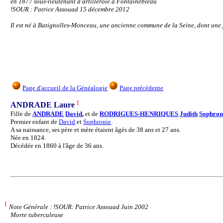
en 1877 sous-lieutenant d'artilleroie à Fontainebleau
!SOUR : Patrice Assouad 15 décembre 2012
Il est né à Batignolles-Monceau, une ancienne commune de la Seine, dont une p
Page d'accueil de la Généalogie
Page précédente
1
ANDRADE Laure
Fille de
ANDRADE
David
,
et de
RODRIGUES-HENRIQUES
Judith
Sophron
Premier enfant de
David
et
Sophronie
.
A sa naissance, ses père et mère étaient âgés de 38 ans et 27 ans.
Née en 1824.
Décédée en 1860 à l'âge de 36 ans.
1
Note Générale : !SOUR: Patrice Assouad Juin 2002
Morte tuberculeuse