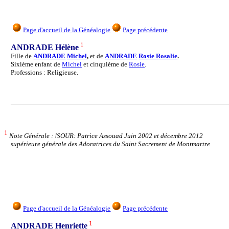
Page d'accueil de la Généalogie
Page précédente
1
ANDRADE Hélène
Fille de
ANDRADE
Michel
,
et de
ANDRADE
Rosie Rosalie
.
Sixième enfant de
Michel
et cinquième de
Rosie
.
Professions : Religieuse.
1
Note Générale : !SOUR: Patrice Assouad Juin 2002 et décembre 2012
supérieure générale des Adoratrices du Saint Sacrement de Montmartre
Page d'accueil de la Généalogie
Page précédente
1
ANDRADE Henriette