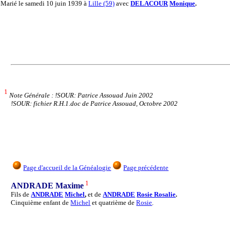
Marié
le samedi 10 juin 1939 à
Lille (59)
avec
DELACOUR
Monique
.
1
Note Générale : !SOUR: Patrice Assouad Juin 2002
!SOUR: fichier R.H.1.doc de Patrice Assouad, Octobre 2002
Page d'accueil de la Généalogie
Page précédente
1
ANDRADE Maxime
Fils de
ANDRADE
Michel
,
et de
ANDRADE
Rosie Rosalie
.
Cinquième enfant de
Michel
et quatrième de
Rosie
.