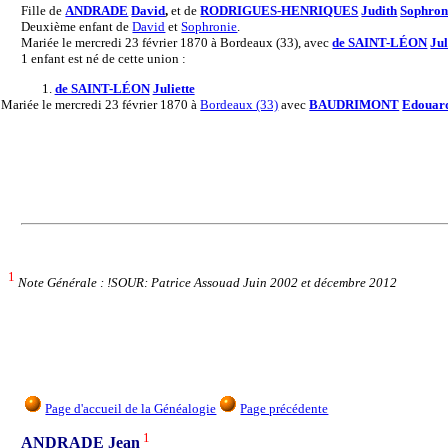
Fille de
ANDRADE
David
,
et de
RODRIGUES-HENRIQUES
Judith
Sophron
Deuxième enfant de
David
et
Sophronie
.
Mariée le mercredi 23 février 1870 à Bordeaux (33), avec
de SAINT-LÉON
Jul
1 enfant est né de cette union :
1.
de SAINT-LÉON
Juliette
Mariée
le mercredi 23 février 1870 à
Bordeaux (33)
avec
BAUDRIMONT
Edouar
1
Note Générale : !SOUR: Patrice Assouad Juin 2002 et décembre 2012
Page d'accueil de la Généalogie
Page précédente
1
ANDRADE Jean