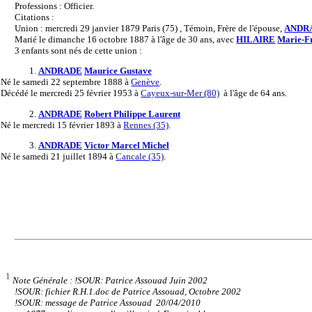
Professions : Officier.
Citations :
Union : mercredi 29 janvier 1879 Paris (75) , Témoin, Frère de l'épouse,
ANDR
Marié le dimanche 16 octobre 1887 à l'âge de 30 ans, avec
HILAIRE
Marie-F
3 enfants sont nés de cette union :
1.
ANDRADE
Maurice Gustave
Né
le samedi 22 septembre 1888 à
Genève
.
Décédé
le mercredi 25 février 1953 à
Cayeux-sur-Mer (80)
à l'âge de 64 ans.
2.
ANDRADE
Robert Philippe Laurent
Né
le mercredi 15 février 1893 à
Rennes (35)
.
3.
ANDRADE
Victor Marcel Michel
Né
le samedi 21 juillet 1894 à
Cancale (35)
.
1
Note Générale : !SOUR: Patrice Assouad Juin 2002
!SOUR: fichier R.H.1.doc de Patrice Assouad, Octobre 2002
!SOUR: message de Patrice Assouad 20/04/2010