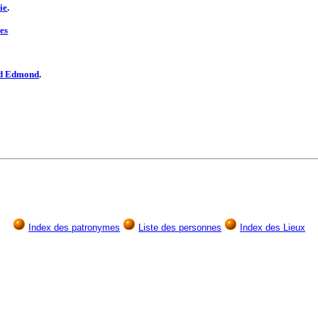
ie
.
es
d Edmond
.
Index des patronymes
Liste des personnes
Index des Lieux