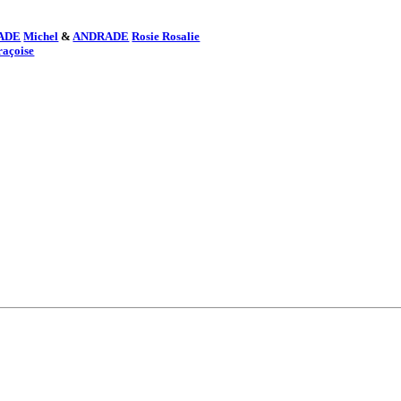
ADE
Michel
&
ANDRADE
Rosie Rosalie
raçoise