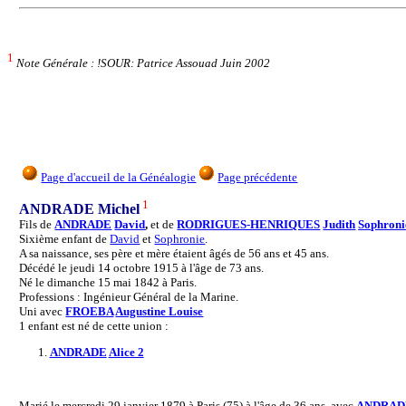
1
Note Générale : !SOUR: Patrice Assouad Juin 2002
Page d'accueil de la Généalogie
Page précédente
1
ANDRADE Michel
Fils de
ANDRADE
David
,
et de
RODRIGUES-HENRIQUES
Judith
Sophroni
Sixième enfant de
David
et
Sophronie
.
A sa naissance, ses père et mère étaient âgés de 56 ans et 45 ans.
Décédé le jeudi 14 octobre 1915 à l'âge de 73 ans.
Né le dimanche 15 mai 1842 à Paris.
Professions : Ingénieur Général de la Marine.
Uni avec
FROEBA
Augustine Louise
1 enfant est né de cette union :
1.
ANDRADE
Alice 2
Marié le mercredi 29 janvier 1879 à Paris (75) à l'âge de 36 ans, avec
ANDRAD