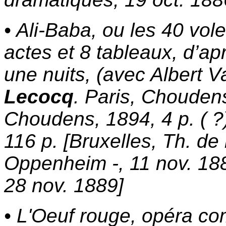
• Ali-Baba, ou les 40 vo
actes et 8 tableaux, d’ap
une nuits, (avec Albert V
Lecocq
. Paris, Choudens
Choudens, 1894, 4 p. ( ?),
116 p. [Bruxelles, Th. de l
Oppenheim -, 11 nov. 188
28 nov. 1889]
• L'Oeuf rouge, opéra co