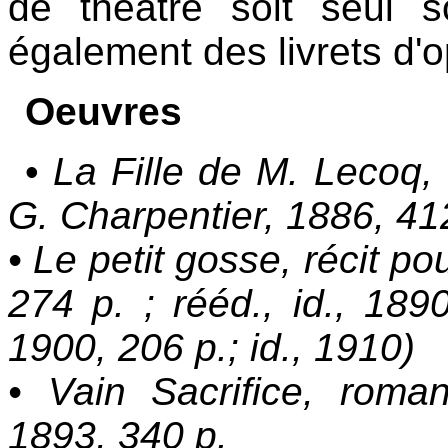
de théatre soit seul so
également des livrets d'o
Oeuvres
•
La Fille de M. Lecoq, 
G. Charpentier, 1886, 41
• Le petit gosse, récit po
274 p. ; rééd., id., 1890,
1900, 206 p.; id., 1910)
• Vain Sacrifice, roma
1893, 340 p.