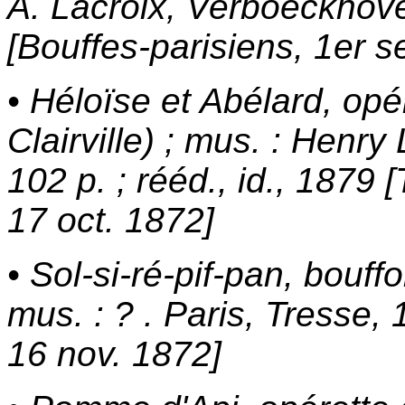
A. Lacroix, Verboeckhove
[Bouffes-parisiens, 1er s
• Héloïse et Abélard, op
Clairville) ; mus. : Henry 
102 p. ; rééd., id., 1879
17 oct. 1872]
• Sol-si-ré-pif-pan, bouff
mus. : ? . Paris, Tresse,
16 nov. 1872]