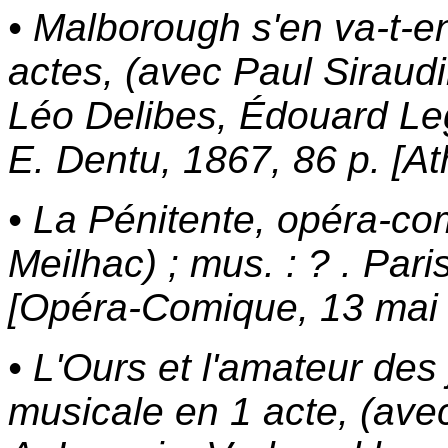
• Malborough s'en va-t-e
actes, (avec Paul Siraudi
Léo Delibes, Édouard Leg
E. Dentu, 1867, 86 p. [A
• La Pénitente, opéra-co
Meilhac) ; mus. : ? . Pari
[Opéra-Comique, 13 mai
• L'Ours et l'amateur des
musicale en 1 acte, (avec