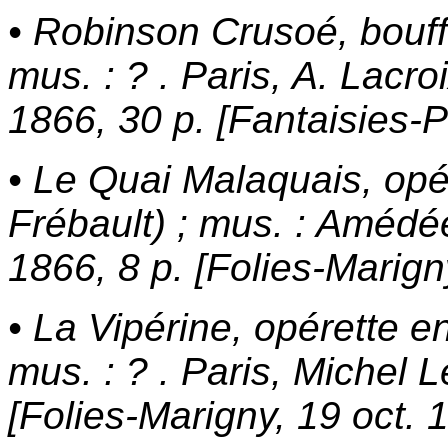
• Robinson Crusoé, bouff
mus. : ? . Paris, A. Lacr
1866, 30 p. [Fantaisies-P
• Le Quai Malaquais, opér
Frébault) ; mus. : Amédé
1866, 8 p. [Folies-Marigny
• La Vipérine, opérette en
mus. : ? . Paris, Michel L
[Folies-Marigny, 19 oct. 