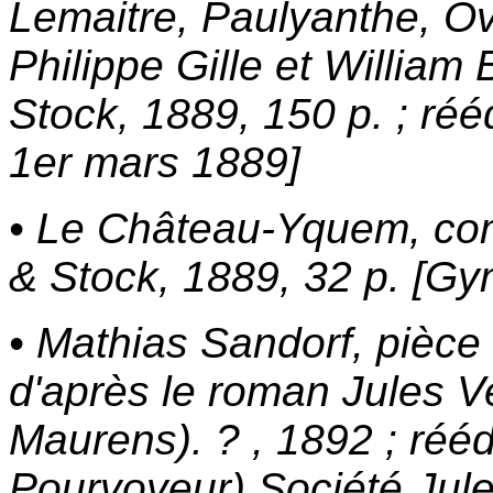
Lemaitre, Paulyanthe, Ov
Philippe Gille et William
Stock, 1889, 150 p. ; réé
1er mars 1889]
• Le Château-Yquem, com
& Stock, 1889, 32 p. [G
• Mathias Sandorf, pièce 
d'après le roman Jules 
Maurens). ? , 1892 ; rééd
Pourvoyeur) Société Jule