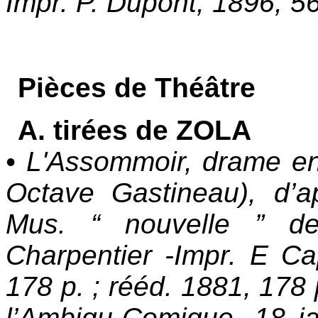
Impr. P. Dupont, 1896, 56
Pièces de Théâtre
A. tirées de ZOLA
• L'Assommoir, drame en
Octave Gastineau), d’a
Mus. “ nouvelle ” de
Charpentier -Impr. E Ca
178 p. ; rééd. 1881, 178 p
l’Ambigu-Comique, 18 ja