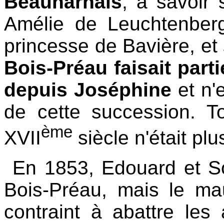
Beauharnais
, à savoir
Amélie de Leuchtenberg
princesse de Bavière, et
Bois-Préau faisait par
depuis Joséphine
et n'
de cette succession. T
ème
XVII
siècle n'était plu
En 1853, Edouard et So
Bois-Préau, mais le ma
contraint à abattre les 